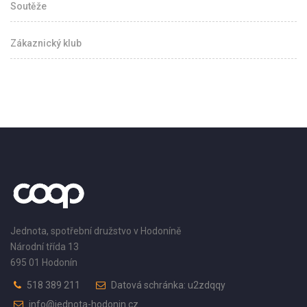
Soutěže
Zákaznický klub
Jednota, spotřební družstvo v Hodoníně
Národní třída 13
695 01 Hodonín
518 389 211
Datová schránka: u2zdqqy
info@jednota-hodonin.cz