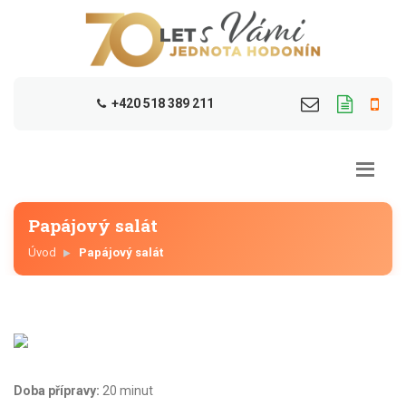
+420 518 389 211
Papájový salát
Úvod
Papájový salát
Doba přípravy:
20 minut