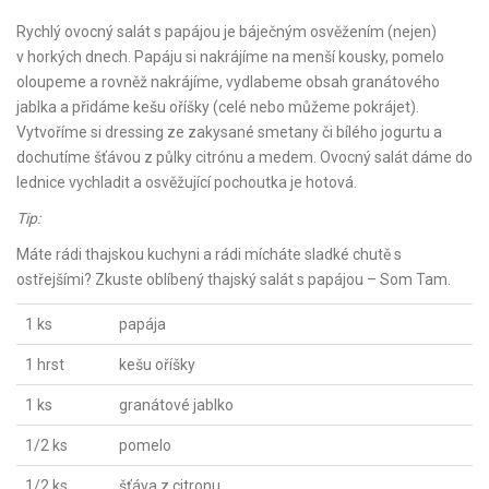
Rychlý ovocný salát s papájou je báječným osvěžením (nejen)
v horkých dnech. Papáju si nakrájíme na menší kousky, pomelo
oloupeme a rovněž nakrájíme, vydlabeme obsah granátového
jablka a přidáme kešu oříšky (celé nebo můžeme pokrájet).
Vytvoříme si dressing ze zakysané smetany či bílého jogurtu a
dochutíme šťávou z půlky citrónu a medem. Ovocný salát dáme do
lednice vychladit a osvěžující pochoutka je hotová.
Tip:
Máte rádi thajskou kuchyni a rádi mícháte sladké chutě s
ostřejšími? Zkuste oblíbený thajský salát s papájou – Som Tam.
1 ks
papája
1 hrst
kešu oříšky
1 ks
granátové jablko
1/2 ks
pomelo
1/2 ks
šťáva z citronu