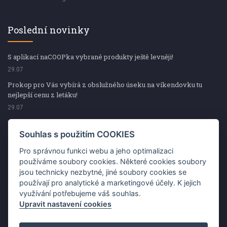
Poslední novinky
S aplikací naCOOPka vybrané produkty ještě levněji!
29.07
Prokop pro Vás vybírá z obslužného úseku na víkendovku tu
nejlepší cenu z letáku!
29.07
Prokop pro Vás vybírá z obslužného úseku na víkendovku tu
nejlepší cenu z letáku!
Souhlas s použitím COOKIES
29.07
Pro správnou funkci webu a jeho optimalizaci
Kup špekáčky od Váhaly a vyhraj s naCOOPkou sekerku Fiskars
používáme soubory cookies. Některé cookies soubory
jsou technicky nezbytné, jiné soubory cookies se
29.07
používají pro analytické a marketingové účely. K jejich
Prokop pro Vás vybírá na víkendovku ty nejlepší ceny z letáku!
využívání potřebujeme váš souhlas.
29.07
Upravit nastavení cookies