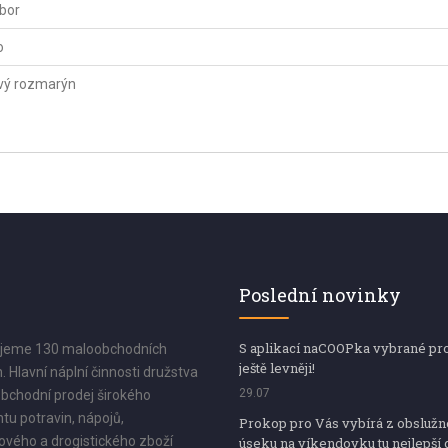
bor
o
vý rozmarýn
Poslední novinky
S aplikací naCOOPka vybrané pr
jeme 130 maloobchodních
ještě levněji!
. Hlavní náplní činnosti družstva
29.07
bchodní prodej širokého
tu potravin, nápojů,
Prokop pro Vás vybírá z obsluž
vého a drogistického zboží
úseku na víkendovku tu nejlepší 