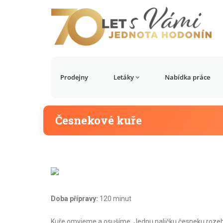
Prodejny
Letáky
Nabídka práce
Česnekové kuře
Doba přípravy:
120 minut
Kuře omyjeme a osušíme. Jednu paličku česneku rozeb