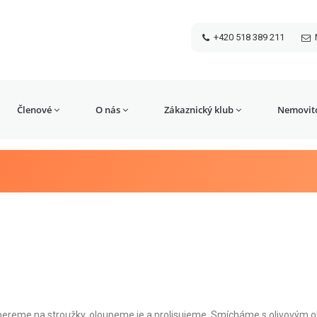
+420 518 389 211
Členové
O nás
Zákaznický klub
Nemovito
ereme na stroužky, oloupeme je a prolisujeme. Smícháme s olivovým o