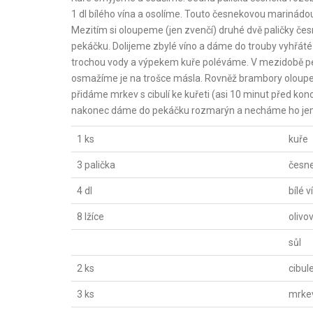
1 dl bílého vína a osolíme. Touto česnekovou marinádo
Mezitím si oloupeme (jen zvenčí) druhé dvě paličky če
pekáčku. Dolijeme zbylé víno a dáme do trouby vyhřát
trochou vody a výpekem kuře poléváme. V mezidobě peč
osmažíme je na trošce másla. Rovněž brambory oloupe
přidáme mrkev s cibulí ke kuřeti (asi 10 minut před ko
nakonec dáme do pekáčku rozmarýn a necháme ho jem
1 ks
kuře
3 palička
česn
4 dl
bílé v
8 lžíce
olivov
sůl
2 ks
cibul
3 ks
mrke