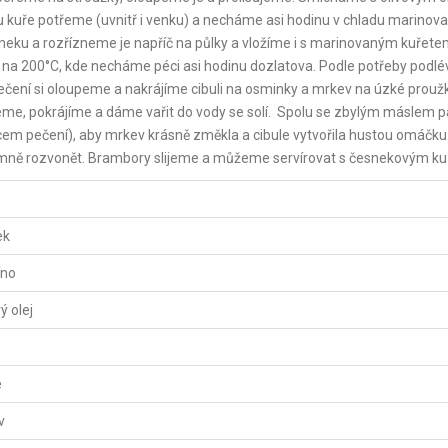
u kuře potřeme (uvnitř i venku) a necháme asi hodinu v chladu marinova
sneku a rozřízneme je napříč na půlky a vložíme i s marinovaným kuřet
é na 200°C, kde necháme péci asi hodinu dozlatova. Podle potřeby pod
ení si oloupeme a nakrájíme cibuli na osminky a mrkev na úzké prouž
me, pokrájíme a dáme vařit do vody se solí. Spolu se zbylým máslem p
ncem pečení), aby mrkev krásně změkla a cibule vytvořila hustou omáčku
ně rozvonět. Brambory slijeme a můžeme servírovat s česnekovým ku
ek
íno
ý olej
e
v