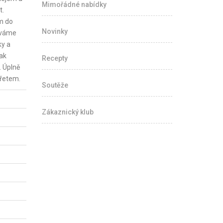
Mimořádné nabídky
t.
em do
Novinky
léváme
ky a
ak
Recepty
. Úplně
řetem.
Soutěže
Zákaznický klub