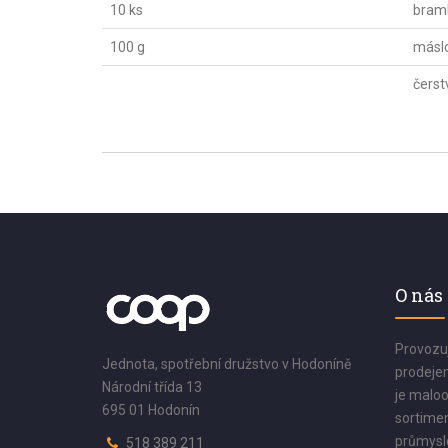
10 ks
bram
100 g
másl
čerst
O nás
Provozu
Jednota, spotřební družstvo v Hodoníně
prodejen
Národní třída 13
je maloo
695 01 Hodonín
sortimen
průmyslo
518 389 211