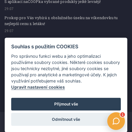
S aplikací naCOOPka vybrané produkty ještě levněji!
29.07
Prokop pro Vás vybírá z obslužného úseku na víkendovku tu
nejlepší cenu z letáku!
29.07
Prokop pro Vás vybírá z obslužného úseku na víkendovku tu
nejlepší cenu z letáku!
Souhlas s použitím COOKIES
29.07
Pro správnou funkci webu a jeho optimalizaci
Kup špekáčky od Váhaly a vyhraj s naCOOPkou sekerku Fiskars
používáme soubory cookies. Některé cookies soubory
jsou technicky nezbytné, jiné soubory cookies se
29.07
používají pro analytické a marketingové účely. K jejich
Prokop pro Vás vybírá na víkendovku ty nejlepší ceny z letáku!
využívání potřebujeme váš souhlas.
29.07
Upravit nastavení cookies
Přijmout vše
Odmítnout vše
Copyright ©2026 Jednota, spotřební družstvo v Hodoníně
Změnit souhlas s použitím COOKIES
Kontakt