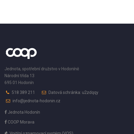
Jednota, spotřební družstvo v Hodoníně
Národní třída 13
695 01 Hodonín
518 389 211
Datová schránka: u2zdqqy
info@jednota-hodonin.cz
Jednota Hodonín
COOP Morava
Vnitřní oznamovací systém (VOS)