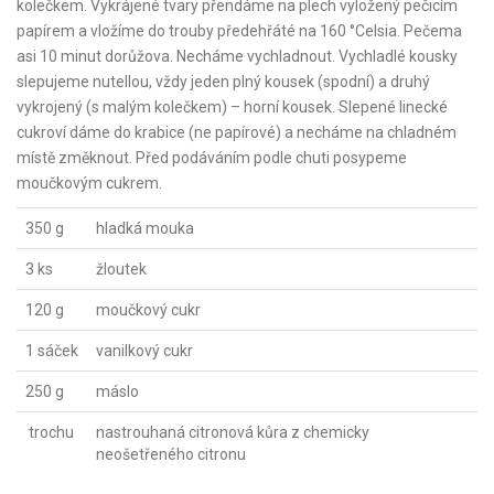
kolečkem. Vykrájené tvary přendáme na plech vyložený pečicím
papírem a vložíme do trouby předehřáté na 160 °Celsia. Pečema
asi 10 minut dorůžova. Necháme vychladnout. Vychladlé kousky
slepujeme nutellou, vždy jeden plný kousek (spodní) a druhý
vykrojený (s malým kolečkem) – horní kousek. Slepené linecké
cukroví dáme do krabice (ne papírové) a necháme na chladném
místě změknout. Před podáváním podle chuti posypeme
moučkovým cukrem.
350 g
hladká mouka
3 ks
žloutek
120 g
moučkový cukr
1 sáček
vanilkový cukr
250 g
máslo
trochu
nastrouhaná citronová kůra z chemicky
neošetřeného citronu