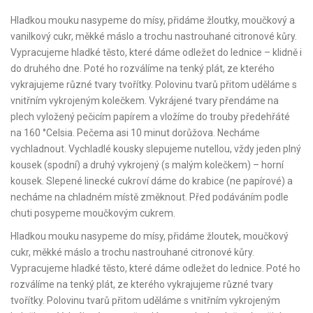
Hladkou mouku nasypeme do mísy, přidáme žloutky, moučkový a
vanilkový cukr, měkké máslo a trochu nastrouhané citronové kůry.
Vypracujeme hladké těsto, které dáme odležet do lednice – klidně i
do druhého dne. Poté ho rozválíme na tenký plát, ze kterého
vykrajujeme různé tvary tvořítky. Polovinu tvarů přitom uděláme s
vnitřním vykrojeným kolečkem. Vykrájené tvary přendáme na
plech vyložený pečicím papírem a vložíme do trouby předehřáté
na 160 °Celsia. Pečema asi 10 minut dorůžova. Necháme
vychladnout. Vychladlé kousky slepujeme nutellou, vždy jeden plný
kousek (spodní) a druhý vykrojený (s malým kolečkem) – horní
kousek. Slepené linecké cukroví dáme do krabice (ne papírové) a
necháme na chladném místě změknout. Před podáváním podle
chuti posypeme moučkovým cukrem.
Hladkou mouku nasypeme do mísy, přidáme žloutek, moučkový
cukr, měkké máslo a trochu nastrouhané citronové kůry.
Vypracujeme hladké těsto, které dáme odležet do lednice. Poté ho
rozválíme na tenký plát, ze kterého vykrajujeme různé tvary
tvořítky. Polovinu tvarů přitom uděláme s vnitřním vykrojeným