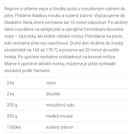
Nejprve si utřeme vejce a žloutky spolu s moučkovým cukrem do
pěny. Přidáme hladkou mouku a sušený zázvor. Vypracujeme do
hladkého těsta, které necháme asi 10 minut odpočívat. Po uležení
těsto rozválíme na silnější plát a vykrájíme formičkami libovolné
tvary – zázvorky, ale klidně i dětské motivy. Přendáme na plech,
kde necháme přes noc zaschnout. Druhý den vložíme do trouby
předehřáté na 160 až 170 °C a pečeme asi 20 minut do světle
hněda. Po upečení necháme vychladnout na kovové mřížce.
Máme-li upečené dětské motivy, můžeme je ještě vychladlé
dozdobit podle fantazie.
2 ks
vejce
2 ks
žloutek
250 g
moučkový cukr
250 g
hladká mouka
1 lžička
sušený zázvor