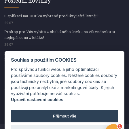
Poslední novinky
S aplikací naCOOPka vybrané produkty ještě levněji!
29.07
Prokop pro Vás vybírá z obslužného úseku na víkendovku tu
nejlepší cenu z letáku!
29.07
Prokop pro Vás vybírá z obslužného úseku na víkendovku tu
nejlepší cenu z letáku!
Souhlas s použitím COOKIES
29.07
Pro správnou funkci webu a jeho optimalizaci
Kup špekáčky od Váhaly a vyhraj s naCOOPkou sekerku Fiskars
používáme soubory cookies. Některé cookies soubory
jsou technicky nezbytné, jiné soubory cookies se
29.07
používají pro analytické a marketingové účely. K jejich
Prokop pro Vás vybírá na víkendovku ty nejlepší ceny z letáku!
využívání potřebujeme váš souhlas.
29.07
Upravit nastavení cookies
Přijmout vše