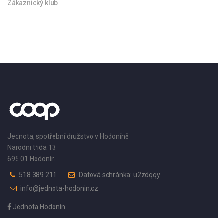
Zákaznický klub
Jednota, spotřební družstvo v Hodoníně
Národní třída 13
695 01 Hodonín
518 389 211
Datová schránka: u2zdqqy
info@jednota-hodonin.cz
Jednota Hodonín