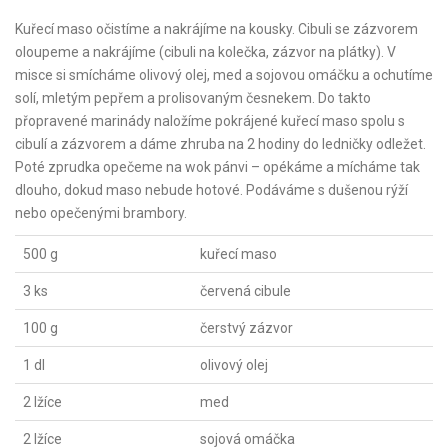
Kuřecí maso očistíme a nakrájíme na kousky. Cibuli se zázvorem
oloupeme a nakrájíme (cibuli na kolečka, zázvor na plátky). V
misce si smícháme olivový olej, med a sojovou omáčku a ochutíme
solí, mletým pepřem a prolisovaným česnekem. Do takto
přopravené marinády naložíme pokrájené kuřecí maso spolu s
cibulí a zázvorem a dáme zhruba na 2 hodiny do ledničky odležet.
Poté zprudka opečeme na wok pánvi – opékáme a mícháme tak
dlouho, dokud maso nebude hotové. Podáváme s dušenou rýží
nebo opečenými brambory.
500 g
kuřecí maso
3 ks
červená cibule
100 g
čerstvý zázvor
1 dl
olivový olej
2 lžíce
med
2 lžíce
sojová omáčka