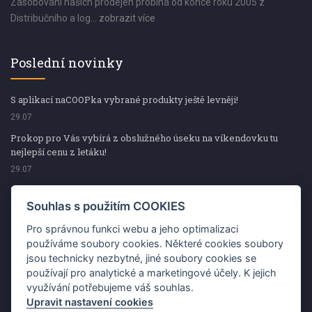
Zásobování našich prodejen probíhá od konce roku 2005 z
Distribučního a log...
zobrazit více
Poslední novinky
S aplikací naCOOPka vybrané produkty ještě levněji!
29.07
Prokop pro Vás vybírá z obslužného úseku na víkendovku tu
nejlepší cenu z letáku!
29.07
Prokop pro Vás vybírá z obslužného úseku na víkendovku tu
nejlepší cenu z letáku!
Souhlas s použitím COOKIES
29.07
Pro správnou funkci webu a jeho optimalizaci
Kup špekáčky od Váhaly a vyhraj s naCOOPkou sekerku Fiskars
používáme soubory cookies. Některé cookies soubory
jsou technicky nezbytné, jiné soubory cookies se
29.07
používají pro analytické a marketingové účely. K jejich
Prokop pro Vás vybírá na víkendovku ty nejlepší ceny z letáku!
využívání potřebujeme váš souhlas.
29.07
Upravit nastavení cookies