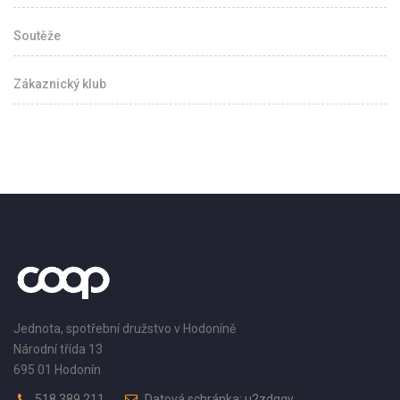
Soutěže
Zákaznický klub
Jednota, spotřební družstvo v Hodoníně
Národní třída 13
695 01 Hodonín
518 389 211
Datová schránka: u2zdqqy