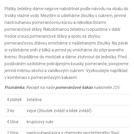
Plátky želatiny dáme nejprve nabobtnat podle návodu na obalu do
trošky vlažné vody. Mezitím si ušleháme žloutky s cukrem, jemně
nastrouhanou pomerančovou kůrou a několika lžícemi
pomerančové šťávy. Nabobtnanou želatinu rozpustíme v další
trošce vroucí pomerančové šťávy a spolu se zbylou
pomerančovou šťávou smícháme s našlehanými žloutky. Na závěr
si vyšleháme sníh z bílků a jemně jej vmícháme do připraveného
krému. Rozdělíme do mističek a dáme ztuhnout do ledničky. Před
podáváním ozdobíme pokrájenými kousky pomeranče, posypeme
jemně mletou skořicí a vanilkovým cukrem. Vyzkoušejte například
v kombinaci s pomerančovým kakaem.
Poznámka:
Recept na naše
pomerančové kakao
naleznete
ZDE
4 plátek
želatina
3 ks
vejce (žloutek zvlášť a bílek zvlášť)
4 lžíce
krupicový cukr
1 lžíce
nastrouhaná kůra z chemicky neošetřeného (bio)