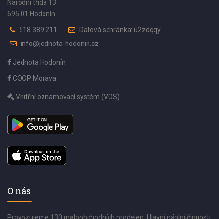
Národní třída 13
695 01 Hodonín
518 389 211
Datová schránka: u2zdqqy
info@jednota-hodonin.cz
Jednota Hodonín
COOP Morava
Vnitřní oznamovací systém (VOS)
O nás
Provozujeme 130 maloobchodních prodejen. Hlavní náplní činnosti