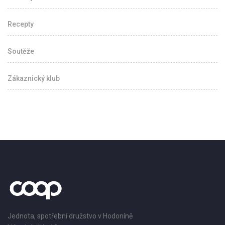
Recepty
Soutěže
Zákaznický klub
Jednota, spotřební družstvo v Hodoníně