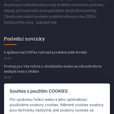
družstva je maloobchodní prodej širokého sortimentu potravin,
nápojů, průmyslového a drogistického zboží denní potřeby.
Zásobování našich prodejen probíhá od konce roku 2005 z
Distribučního a log...
zobrazit více
Poslední novinky
S aplikací naCOOPka vybrané produkty ještě levněji!
29.07
Prokop pro Vás vybírá z obslužného úseku na víkendovku tu
nejlepší cenu z letáku!
29.07
Prokop pro Vás vybírá z obslužného úseku na víkendovku tu
nejlepší cenu z letáku!
Souhlas s použitím COOKIES
29.07
Pro správnou funkci webu a jeho optimalizaci
Kup špekáčky od Váhaly a vyhraj s naCOOPkou sekerku Fiskars
používáme soubory cookies. Některé cookies soubory
jsou technicky nezbytné, jiné soubory cookies se
29.07