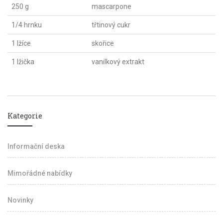
250 g
mascarpone
1/4 hrnku
třtinový cukr
1 lžíce
skořice
1 lžička
vanilkový extrakt
Kategorie
Informační deska
Mimořádné nabídky
Novinky