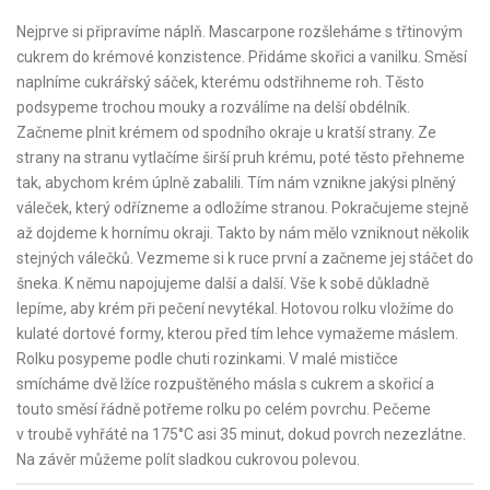
Nejprve si připravíme náplň. Mascarpone rozšleháme s třtinovým
cukrem do krémové konzistence. Přidáme skořici a vanilku. Směsí
naplníme cukrářský sáček, kterému odstřihneme roh. Těsto
podsypeme trochou mouky a rozválíme na delší obdélník.
Začneme plnit krémem od spodního okraje u kratší strany. Ze
strany na stranu vytlačíme širší pruh krému, poté těsto přehneme
tak, abychom krém úplně zabalili. Tím nám vznikne jakýsi plněný
váleček, který odřízneme a odložíme stranou. Pokračujeme stejně
až dojdeme k hornímu okraji. Takto by nám mělo vzniknout několik
stejných válečků. Vezmeme si k ruce první a začneme jej stáčet do
šneka. K němu napojujeme další a další. Vše k sobě důkladně
lepíme, aby krém při pečení nevytékal. Hotovou rolku vložíme do
kulaté dortové formy, kterou před tím lehce vymažeme máslem.
Rolku posypeme podle chuti rozinkami. V malé mističce
smícháme dvě lžíce rozpuštěného másla s cukrem a skořicí a
touto směsí řádně potřeme rolku po celém povrchu. Pečeme
v troubě vyhřáté na 175°C asi 35 minut, dokud povrch nezezlátne.
Na závěr můžeme polít sladkou cukrovou polevou.