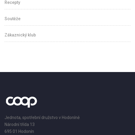
Recepty
Soutěže
Zákaznický klub
Jednota, spotřební družstvo v Hodoníně
Národní třída 13
695 01 Hodonín