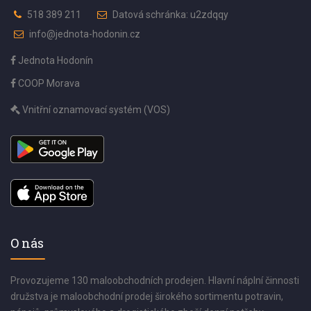
518 389 211
Datová schránka: u2zdqqy
info@jednota-hodonin.cz
Jednota Hodonín
COOP Morava
Vnitřní oznamovací systém (VOS)
O nás
Provozujeme 130 maloobchodních prodejen. Hlavní náplní činnosti
družstva je maloobchodní prodej širokého sortimentu potravin,