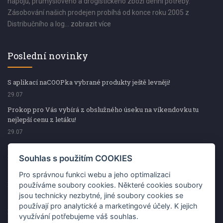
nápojů, průmyslového a drogistického zboží denní potřeby.
Zásobování našich prodejen probíhá od konce roku 2005 z
Distribučního a log...
zobrazit více
Poslední novinky
S aplikací naCOOPka vybrané produkty ještě levněji!
29.07
Prokop pro Vás vybírá z obslužného úseku na víkendovku tu
nejlepší cenu z letáku!
29.07
Prokop pro Vás vybírá z obslužného úseku na víkendovku tu
nejlepší cenu z letáku!
Souhlas s použitím COOKIES
29.07
Pro správnou funkci webu a jeho optimalizaci
Kup špekáčky od Váhaly a vyhraj s naCOOPkou sekerku Fiskars
používáme soubory cookies. Některé cookies soubory
jsou technicky nezbytné, jiné soubory cookies se
29.07
používají pro analytické a marketingové účely. K jejich
Prokop pro Vás vybírá na víkendovku ty nejlepší ceny z letáku!
využívání potřebujeme váš souhlas.