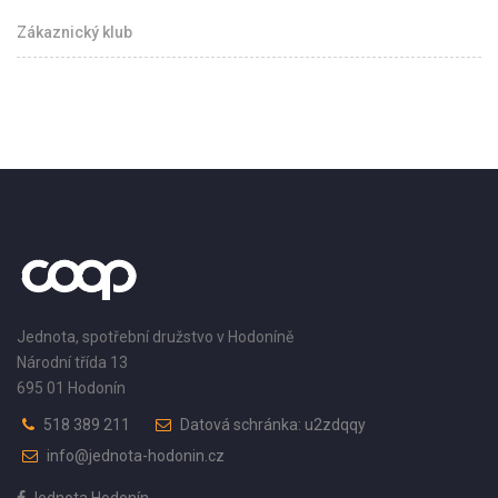
Zákaznický klub
Jednota, spotřební družstvo v Hodoníně
Národní třída 13
695 01 Hodonín
518 389 211
Datová schránka: u2zdqqy
info@jednota-hodonin.cz