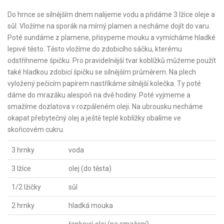
Do hrnce se silnějším dnem nalijeme vodu a přidáme 3 lžíce oleje a
sůl. Vložíme na sporák na mírný plamen a necháme dojít do varu.
Poté sundáme z plamene, přisypeme mouku a vymícháme hladké
lepivé těsto. Těsto vložíme do zdobicího sáčku, kterému
odstřihneme špičku. Pro pravidelnější tvar koblížků můžeme použít
také hladkou zdobicí špičku se silnějším průměrem. Na plech
vyložený pečicím papírem nastříkáme silnější kolečka. Ty poté
dáme do mrazáku alespoň na dvě hodiny. Poté vyjmeme a
smažíme dozlatova v rozpáleném oleji. Na ubrousku necháme
okapat přebytečný olej a ještě teplé koblížky obalíme ve
skořicovém cukru.
3 hrnky
voda
3 lžíce
olej (do těsta)
1/2 lžičky
sůl
2 hrnky
hladká mouka