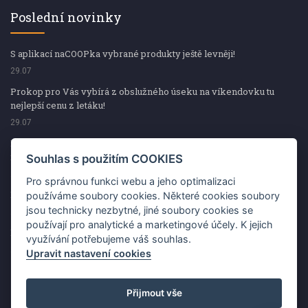
Poslední novinky
S aplikací naCOOPka vybrané produkty ještě levněji!
29.07
Prokop pro Vás vybírá z obslužného úseku na víkendovku tu
nejlepší cenu z letáku!
29.07
Prokop pro Vás vybírá z obslužného úseku na víkendovku tu
nejlepší cenu z letáku!
Souhlas s použitím COOKIES
29.07
Pro správnou funkci webu a jeho optimalizaci
Kup špekáčky od Váhaly a vyhraj s naCOOPkou sekerku Fiskars
používáme soubory cookies. Některé cookies soubory
jsou technicky nezbytné, jiné soubory cookies se
29.07
používají pro analytické a marketingové účely. K jejich
Prokop pro Vás vybírá na víkendovku ty nejlepší ceny z letáku!
využívání potřebujeme váš souhlas.
29.07
Upravit nastavení cookies
Přijmout vše