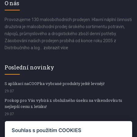
O nás
Provozujeme 130 maloobchodních prodejen. Hlavní náplní činnosti
družstva je maloobchodní prodej širokého sortimentu potravin,
nápojů, průmyslového a drogistického zboží denní potřeby.
Zásobování našich prodejen probíhá od konce roku 2005 z
Distribučního a log...
zobrazit více
Poslední novinky
S aplikací naCOOPka vybrané produkty ještě levněji!
29.07
Prokop pro Vás vybírá z obslužného úseku na víkendovku tu
nejlepší cenu z letáku!
29.07
Prokop pro Vás vybírá z obslužného úseku na víkendovku tu
nejlepší cenu z letáku!
Souhlas s použitím COOKIES