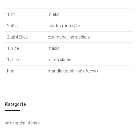
1 litr
mléko
250 g
kulatozrnná rýže
2 až 4 lžíce
cukr nebo jiné sladidlo
1 lžíce
máslo
1 lžíce
mletá skořice
hrst
mandle (popř. jiné ořechy)
Kategorie
Informační deska