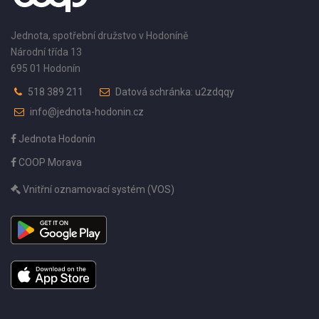
Jednota, spotřební družstvo v Hodoníně
Národní třída 13
695 01 Hodonín
518 389 211
Datová schránka: u2zdqqy
info@jednota-hodonin.cz
Jednota Hodonín
COOP Morava
Vnitřní oznamovací systém (VOS)