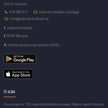
695 01 Hodonín
518 389 211
Datová schránka: u2zdqqy
info@jednota-hodonin.cz
Jednota Hodonín
COOP Morava
Vnitřní oznamovací systém (VOS)
O nás
Provozujeme 130 maloobchodních prodejen. Hlavní náplní činnosti