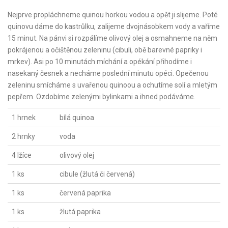
Nejprve propláchneme quinou horkou vodou a opět ji slijeme. Poté
quinovu dáme do kastrůlku, zalijeme dvojnásobkem vody a vaříme
15 minut. Na pánvi si rozpálíme olivový olej a osmahneme na něm
pokrájenou a očištěnou zeleninu (cibuli, obě barevné papriky i
mrkev). Asi po 10 minutách míchání a opékání přihodíme i
nasekaný česnek a necháme poslední minutu opéci. Opečenou
zeleninu smícháme s uvařenou quinoou a ochutíme solí a mletým
pepřem. Ozdobíme zelenými bylinkami a ihned podáváme.
1 hrnek
bílá quinoa
2 hrnky
voda
4 lžíce
olivový olej
1 ks
cibule (žlutá či červená)
1 ks
červená paprika
1 ks
žlutá paprika