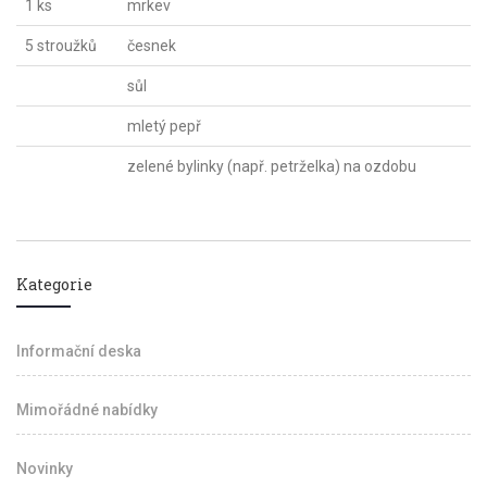
1 ks
mrkev
5 stroužků
česnek
sůl
mletý pepř
zelené bylinky (např. petrželka) na ozdobu
Kategorie
Informační deska
Mimořádné nabídky
Novinky