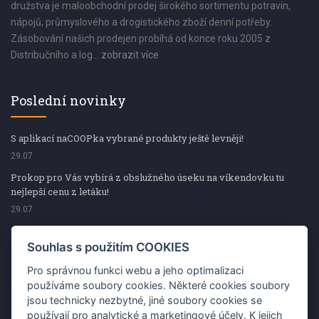
družstva je maloobchodní prodej širokého sortimentu potravin,
nápojů, průmyslového a drogistického zboží denní potřeby.
Zásobování našich prodejen probíhá od konce roku 2005 z
Distribučního a log...
zobrazit více
Poslední novinky
S aplikací naCOOPka vybrané produkty ještě levněji!
29.07
Prokop pro Vás vybírá z obslužného úseku na víkendovku tu
nejlepší cenu z letáku!
29.07
Prokop pro Vás vybírá z obslužného úseku na víkendovku tu
nejlepší cenu z letáku!
Souhlas s použitím COOKIES
29.07
Pro správnou funkci webu a jeho optimalizaci
Kup špekáčky od Váhaly a vyhraj s naCOOPkou sekerku Fiskars
používáme soubory cookies. Některé cookies soubory
jsou technicky nezbytné, jiné soubory cookies se
29.07
používají pro analytické a marketingové účely. K jejich