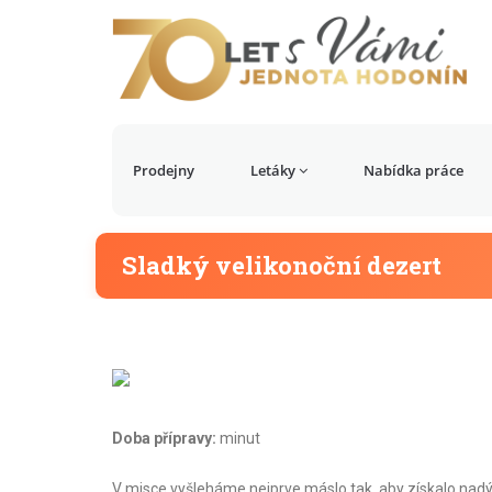
Prodejny
Letáky
Nabídka práce
Sladký velikonoční dezert
Doba přípravy:
minut
V misce vyšleháme nejprve máslo tak, aby získalo na