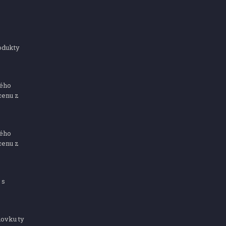
odukty
ného
cenu z
ného
cenu z
 s
dovku ty