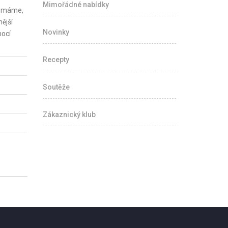
Mimořádné nabídky
d máme,
ější
Novinky
mocí
Recepty
Soutěže
Zákaznický klub