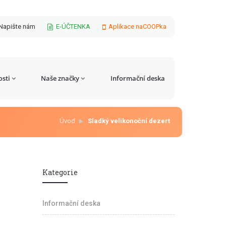
Napište nám
E-ÚČTENKA
Aplikace naCOOPka
sti
Naše značky
Informační deska
Úvod
Sladký velikonoční dezert
Kategorie
Informační deska