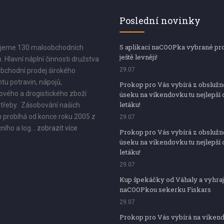
Poslední novinky
S aplikací naCOOPka vybrané pr
jeme 130 maloobchodních
ještě levněji!
. Hlavní náplní činnosti družstva
29.07
bchodní prodej širokého
tu potravin, nápojů,
Prokop pro Vás vybírá z obsluž
vého a drogistického zboží
úseku na víkendovku tu nejlepší 
letáku!
třeby. Zásobování našich
 probíhá od konce roku 2005 z
29.07
ního a log...
zobrazit více
Prokop pro Vás vybírá z obsluž
úseku na víkendovku tu nejlepší 
letáku!
29.07
Kup špekáčky od Váhaly a vyhraj
naCOOPkou sekerku Fiskars
29.07
Prokop pro Vás vybírá na víken