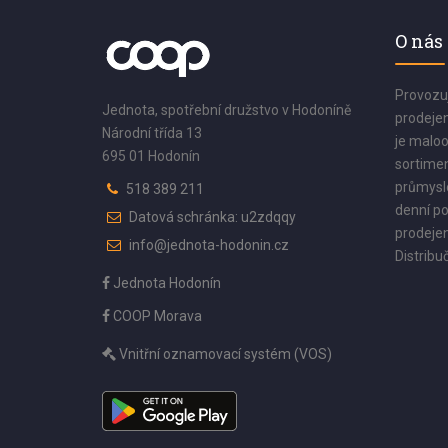
O nás
Provozu
Jednota, spotřební družstvo v Hodoníně
prodejen
Národní třída 13
je maloo
695 01 Hodonín
sortimen
průmyslo
518 389 211
denní po
Datová schránka: u2zdqqy
prodejen
info@jednota-hodonin.cz
Distribuč
Jednota Hodonín
COOP Morava
Vnitřní oznamovací systém (VOS)