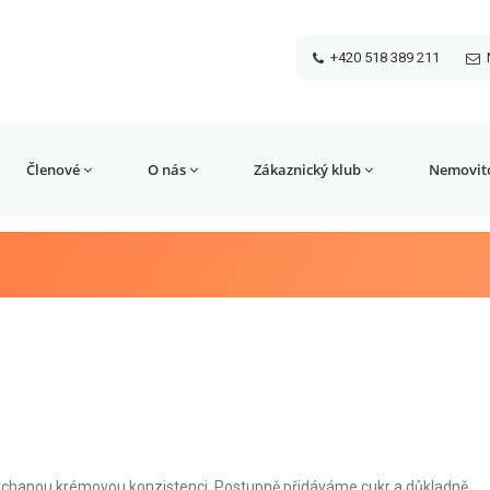
+420 518 389 211
Členové
O nás
Zákaznický klub
Nemovito
dýchanou krémovou konzistenci. Postupně přidáváme cukr a důkladně