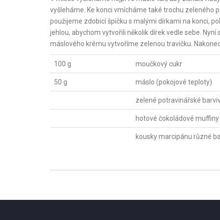
vyšleháme. Ke konci vmícháme také trochu zeleného p
použijeme zdobicí špičku s malými dírkami na konci, po
jehlou, abychom vytvořili několik dírek vedle sebe. Ny
máslového krému vytvoříme zelenou travičku. Nakonec
100 g
moučkový cukr
50 g
máslo (pokojové teploty)
zelené potravinářské barvi
hotové čokoládové muffiny
kousky marcipánu různé b