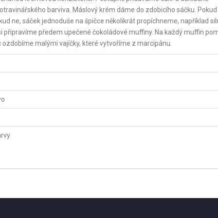
otravinářského barviva. Máslový krém dáme do zdobicího sáčku. Poku
kud ne, sáček jednoduše na špičce několikrát propíchneme, například siln
ní si připravíme předem upečené čokoládové muffiny. Na každý muffin po
 ozdobíme malými vajíčky, které vytvoříme z marcipánu.
vo
arvy