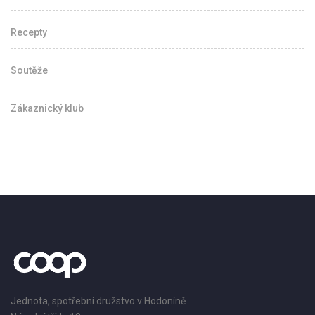
Recepty
Soutěže
Zákaznický klub
Jednota, spotřební družstvo v Hodoníně