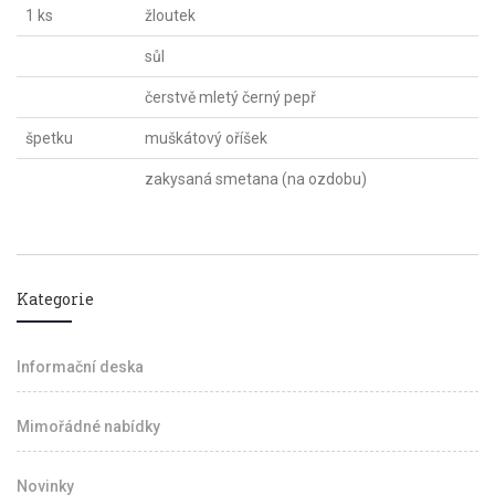
1 ks
žloutek
sůl
čerstvě mletý černý pepř
špetku
muškátový oříšek
zakysaná smetana (na ozdobu)
Kategorie
Informační deska
Mimořádné nabídky
Novinky