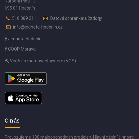
Národní třída 13
695 01 Hodonín
518 389 211
Datová schránka: u2zdqqy
info@jednota-hodonin.cz
Jednota Hodonín
COOP Morava
Vnitřní oznamovací systém (VOS)
O nás
Provozujeme 130 maloobchodních prodejen. Hlavní náplní činnosti