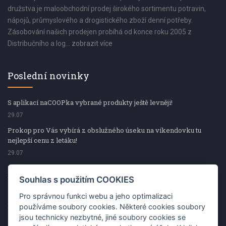
družstva je maloobchodní prodej širokého sortimentu potravin,
nápojů, průmyslového a drogistického zboží denní potřeby.
Zásobování našich prodejen probíhá od konce roku 2005 z
Distribučního a log...
zobrazit více
Poslední novinky
S aplikací naCOOPka vybrané produkty ještě levněji!
29.07
Prokop pro Vás vybírá z obslužného úseku na víkendovku tu
nejlepší cenu z letáku!
29.07
Prokop pro Vás vybírá z obslužného úseku na víkendovku tu
nejlepší cenu z letáku!
Souhlas s použitím COOKIES
29.07
Pro správnou funkci webu a jeho optimalizaci
Kup špekáčky od Váhaly a vyhraj s naCOOPkou sekerku Fiskars
používáme soubory cookies. Některé cookies soubory
jsou technicky nezbytné, jiné soubory cookies se
29.07