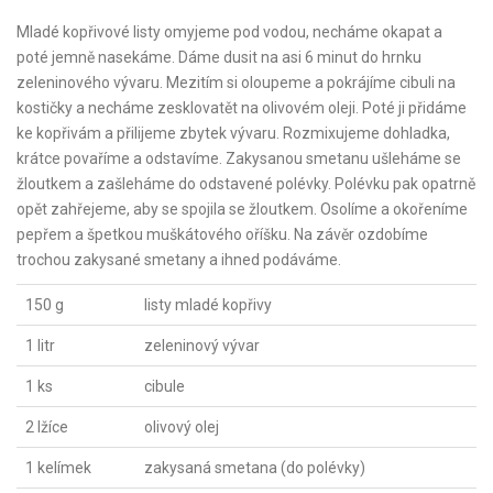
Mladé kopřivové listy omyjeme pod vodou, necháme okapat a
poté jemně nasekáme. Dáme dusit na asi 6 minut do hrnku
zeleninového vývaru. Mezitím si oloupeme a pokrájíme cibuli na
kostičky a necháme zesklovatět na olivovém oleji. Poté ji přidáme
ke kopřivám a přilijeme zbytek vývaru. Rozmixujeme dohladka,
krátce povaříme a odstavíme. Zakysanou smetanu ušleháme se
žloutkem a zašleháme do odstavené polévky. Polévku pak opatrně
opět zahřejeme, aby se spojila se žloutkem. Osolíme a okořeníme
pepřem a špetkou muškátového oříšku. Na závěr ozdobíme
trochou zakysané smetany a ihned podáváme.
150 g
listy mladé kopřivy
1 litr
zeleninový vývar
1 ks
cibule
2 lžíce
olivový olej
1 kelímek
zakysaná smetana (do polévky)