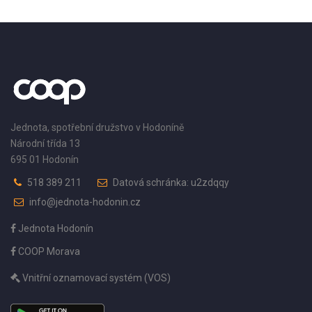
Jednota, spotřební družstvo v Hodoníně
Národní třída 13
695 01 Hodonín
518 389 211
Datová schránka: u2zdqqy
info@jednota-hodonin.cz
Jednota Hodonín
COOP Morava
Vnitřní oznamovací systém (VOS)