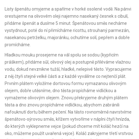
Listy špenátu omyjeme a spaříme v horké osolené vodě. Na pánvi
orestujeme na olivovém oleji najemno nasekaný česnek s cibulí,
přidáme špenát a dusíme 5 minut. Špenátovou směs necháme
vystydnout, poté do ní přimícháme ricottu, strouhaný parmezán,
nasekanou petrželku, majoránku, ochutíme solí, pepřem a dobře
promícháme.
Hladkou mouku prosejeme na vál spolu se sodou (kypřicím
práškem), přidáme sůl, olivový olej a postupně přiléváme vlažnou
vodu, dokud nevznikne tužší, hladké, nelepivé těsto. Vypracujeme
z něj čtyři stejně velké části a z každé vyválíme co nejtenčí plát.
Prvním plátem vyložíme dortovou formu vymazanou olivovým
olejem, dobře utěsníme, dno těsta propícháme vidličkou a
vymažeme olivovým olejem. Znovu překryjeme druhým plátem
těsta a dno znovu propícháme vidličkou, abychom zabránili
nafouknutí dortu během pečení. Na těsto rovnoměrně navrstvíme
špenátovo-sýrovou směs, křížem vytvoříme v náplni čtyři hnízda,
do kterých vyklepneme vejce (pokud chceme mít koláč hezčí na
oko, můžeme použít uvařená vejce). Koláč zakryjeme třetí vrstvou