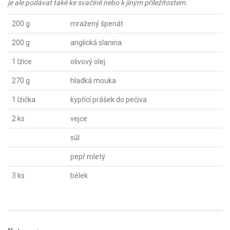
je ale podávat také ke svačině nebo k jiným příležitostem.
200 g
mražený špenát
200 g
anglická slanina
1 lžíce
olivový olej
270 g
hladká mouka
1 lžička
kypřící prášek do pečiva
2 ks
vejce
sůl
pepř mletý
3 ks
bélek