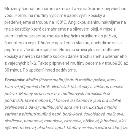
Mražený špenát necháme rozmrazit a vymačkáme z něj všechnu
vodu. Formu na muffiny vyložíme papírovými košíčky a
předehřejeme si troubu na 180°C. Anglickou slaninu nakrájíme na
malé kostičky, které osmahneme na olivovém oleji. V míse si
promícháme prosetou mouku s kypřicím práškem do pečiva,
špenátem a vejci. Přidáme opraženou slaninu, dochutíme solí a
pepřem a vše dobře spojíme. Hotovou směsí plníme muffinové
košíčky a navrch každého košíčku dáme trochu sněhu ušlehaného
z vaječných bílků. Takto připravené muffiny pečeme v troubě 20 až
30 minut. Po upečení ihned podáváme.
Poznámka:
Muffin (čteme mafin) je druh malého pečiva, který
tvarově připomíná dortík. Není však tak sladký a většinou nemívá
polevu. Muffiny se pečou v tzv. muffinových formičkách či
pohárcích, které mohou být kovové či silikonové, jsou pravidelně
přehýbané a dávají muffinu jeho správný tvar. Existuje mnoho
variant a příchutí muffinů např. borůvkové, čokoládové, malinové,
skořicové, banánové, mandlové, citronové, oříškové, jahodové, ale i
dýňové, mrkvové, okurkové apod. Muffiny se často jedí k snídani, lze