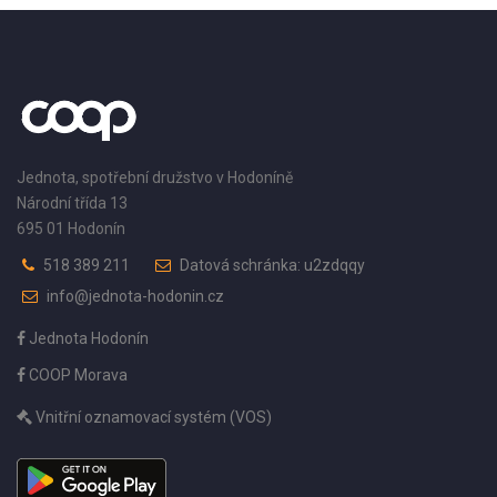
Jednota, spotřební družstvo v Hodoníně
Národní třída 13
695 01 Hodonín
518 389 211
Datová schránka: u2zdqqy
info@jednota-hodonin.cz
Jednota Hodonín
COOP Morava
Vnitřní oznamovací systém (VOS)