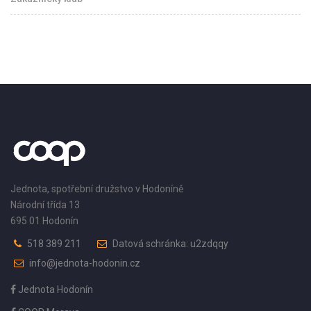
Jednota, spotřební družstvo v Hodoníně
Národní třída 13
695 01 Hodonín
518 389 211
Datová schránka: u2zdqqy
info@jednota-hodonin.cz
Jednota Hodonín