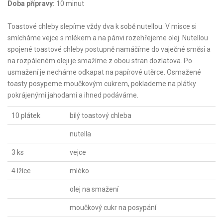
Doba přípravy:
10 minut
Toastové chleby slepíme vždy dva k sobě nutellou. V misce si
smícháme vejce s mlékem a na pánvi rozehřejeme olej. Nutellou
spojené toastové chleby postupně namáčíme do vaječné směsi a
na rozpáleném oleji je smažíme z obou stran dozlatova. Po
usmažení je necháme odkapat na papírové utěrce. Osmažené
toasty posypeme moučkovým cukrem, poklademe na plátky
pokrájenými jahodami a ihned podáváme.
10 plátek
bílý toastový chleba
nutella
3 ks
vejce
4 lžíce
mléko
olej na smažení
moučkový cukr na posypání