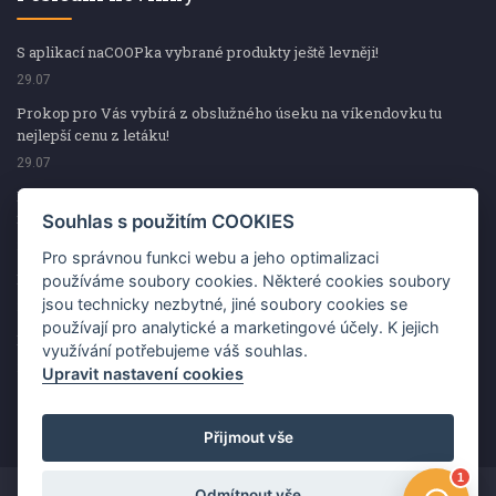
S aplikací naCOOPka vybrané produkty ještě levněji!
29.07
Prokop pro Vás vybírá z obslužného úseku na víkendovku tu
nejlepší cenu z letáku!
29.07
Prokop pro Vás vybírá z obslužného úseku na víkendovku tu
nejlepší cenu z letáku!
Souhlas s použitím COOKIES
29.07
Pro správnou funkci webu a jeho optimalizaci
Kup špekáčky od Váhaly a vyhraj s naCOOPkou sekerku Fiskars
používáme soubory cookies. Některé cookies soubory
jsou technicky nezbytné, jiné soubory cookies se
29.07
používají pro analytické a marketingové účely. K jejich
Prokop pro Vás vybírá na víkendovku ty nejlepší ceny z letáku!
využívání potřebujeme váš souhlas.
29.07
Upravit nastavení cookies
Přijmout vše
Odmítnout vše