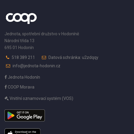
Jednota, spotřební družstvo v Hodoníně
Národní třída 13
695 01 Hodonín
518 389 211
Datová schránka: u2zdqqy
info@jednota-hodonin.cz
Jednota Hodonín
COOP Morava
Vnitřní oznamovací systém (VOS)