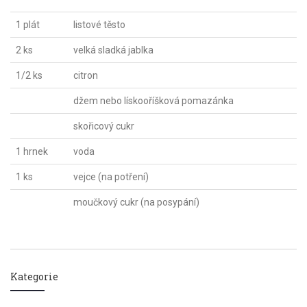
1 plát
listové těsto
2 ks
velká sladká jablka
1/2 ks
citron
džem nebo lískooříšková pomazánka
skořicový cukr
1 hrnek
voda
1 ks
vejce (na potření)
moučkový cukr (na posypání)
Kategorie