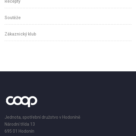
Recepty
Soutěže
Zákaznický klub
Jednota, spotřební družstvo v Hodoníně
Národní třída 13
695 01 Hodonín