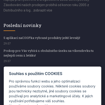
Zásobování našich prodejen probíhá od konce roku 2005 z
Distribučního a log...
zobrazit více
Poslední novinky
S aplikací naCOOPka vybrané produkty ještě levněji!
29.07
Prokop pro Vás vybírá z obslužného úseku na víkendovku tu
nejlepší cenu z letáku!
29.07
Prokop pro Vás vybírá z obslužného úseku na víkendovku tu
nejlepší cenu z letáku!
Souhlas s použitím COOKIES
29.07
Pro správnou funkci webu a jeho optimalizaci
Kup špekáčky od Váhaly a vyhraj s naCOOPkou sekerku Fiskars
používáme soubory cookies. Některé cookies soubory
jsou technicky nezbytné, jiné soubory cookies se
29.07
používají pro analytické a marketingové účely. K jejich
Prokop pro Vás vybírá na víkendovku ty nejlepší ceny z letáku!
využívání potřebujeme váš souhlas.
29.07