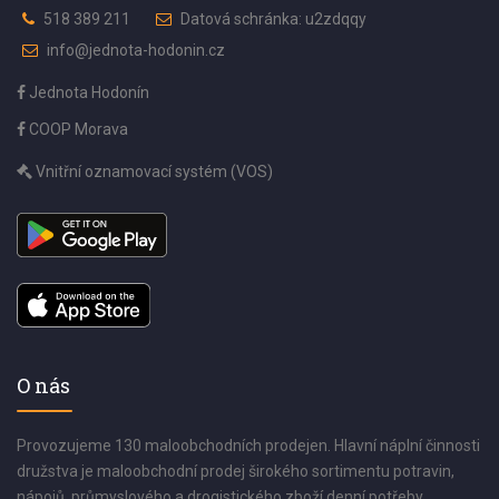
518 389 211
Datová schránka: u2zdqqy
info@jednota-hodonin.cz
Jednota Hodonín
COOP Morava
Vnitřní oznamovací systém (VOS)
O nás
Provozujeme 130 maloobchodních prodejen. Hlavní náplní činnosti
družstva je maloobchodní prodej širokého sortimentu potravin,
nápojů, průmyslového a drogistického zboží denní potřeby.