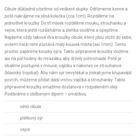
Cibule důkladně očistíme od veškeré slupky. Odřízneme konce a
poté nakrájíme na silná kolečka (cca 1cm). Rozdělíme na
jednotlivé kroužky. Do tří misek rozdělíme mouku, strouhanku a
vejce, která ještě rozšleháme a zlehka osolíme a opepříme.
Najdeme vždy takové dva kroužky cibule, které jdou vložit do sebe,
ovšem mezi nimi zůstává malý kousek místa (asi 1mm). Tento
prostor zaplníme kousky sýra. Takto připravené kroužky vložíme
asi na půl hodiny do mrazáku, aby držely pohromadě. Poté je
obalíme postupně v mouce, vajíčku a nakonec ve strouhance
(klasický trojobal). Aby nám sýr nevytékal a získali jsme křupavější
povrch, můžeme přidat další vrstvu vajíčka a strouhanky. Takto
připravené kroužky smažíme dozlatova v rozpáleném oleji.
Podáváme s oblíbeným dipem – omáčkou.
větší cibule
plátkový sýr
vejce