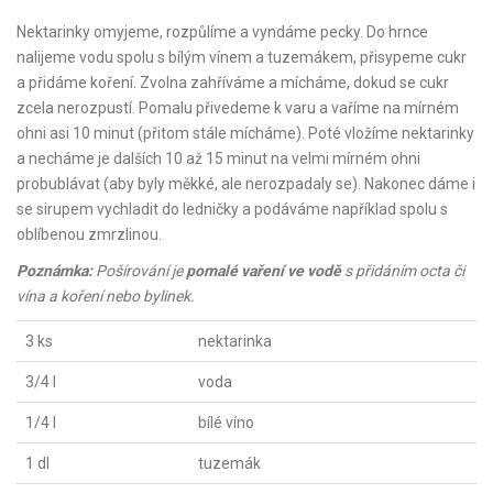
Nektarinky omyjeme, rozpůlíme a vyndáme pecky. Do hrnce
nalijeme vodu spolu s bílým vínem a tuzemákem, přisypeme cukr
a přidáme koření. Zvolna zahříváme a mícháme, dokud se cukr
zcela nerozpustí. Pomalu přivedeme k varu a vaříme na mírném
ohni asi 10 minut (přitom stále mícháme). Poté vložíme nektarinky
a necháme je dalších 10 až 15 minut na velmi mírném ohni
probublávat (aby byly měkké, ale nerozpadaly se). Nakonec dáme i
se sirupem vychladit do ledničky a podáváme například spolu s
oblíbenou zmrzlinou.
Poznámka:
Pošírování je
pomalé vaření ve vodě
s přidáním octa či
vína a koření nebo bylinek.
3 ks
nektarinka
3/4 l
voda
1/4 l
bílé víno
1 dl
tuzemák