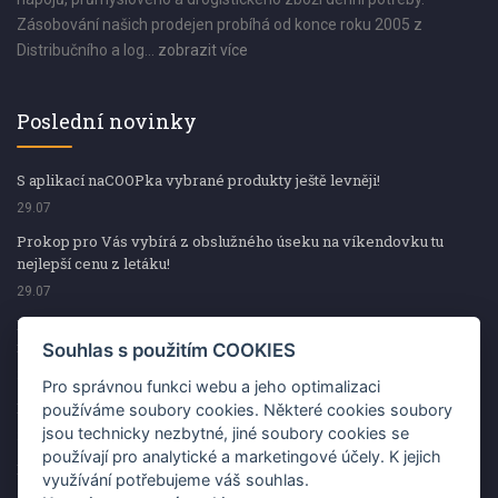
Zásobování našich prodejen probíhá od konce roku 2005 z
Distribučního a log...
zobrazit více
Poslední novinky
S aplikací naCOOPka vybrané produkty ještě levněji!
29.07
Prokop pro Vás vybírá z obslužného úseku na víkendovku tu
nejlepší cenu z letáku!
29.07
Prokop pro Vás vybírá z obslužného úseku na víkendovku tu
nejlepší cenu z letáku!
Souhlas s použitím COOKIES
29.07
Pro správnou funkci webu a jeho optimalizaci
Kup špekáčky od Váhaly a vyhraj s naCOOPkou sekerku Fiskars
používáme soubory cookies. Některé cookies soubory
jsou technicky nezbytné, jiné soubory cookies se
29.07
používají pro analytické a marketingové účely. K jejich
Prokop pro Vás vybírá na víkendovku ty nejlepší ceny z letáku!
využívání potřebujeme váš souhlas.
29.07