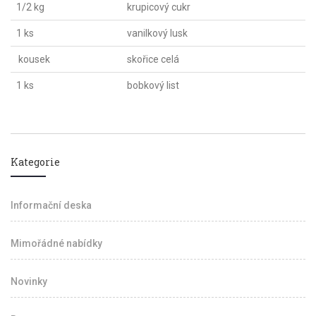
1/2 kg
krupicový cukr
1 ks
vanilkový lusk
kousek
skořice celá
1 ks
bobkový list
Kategorie
Informační deska
Mimořádné nabídky
Novinky