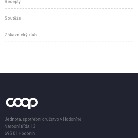
Recepty
Soutěže
Zákaznický klub
Jednota, spotřební družstvo v Hodoníně
Národní třída 13
695 01 Hodonín