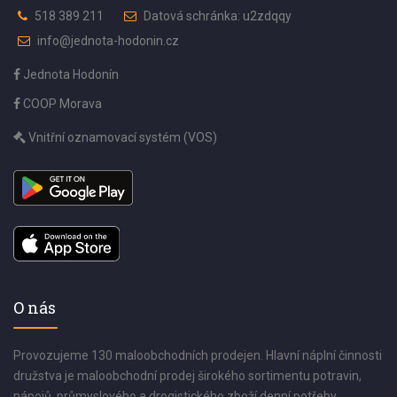
518 389 211
Datová schránka: u2zdqqy
info@jednota-hodonin.cz
Jednota Hodonín
COOP Morava
Vnitřní oznamovací systém (VOS)
O nás
Provozujeme 130 maloobchodních prodejen. Hlavní náplní činnosti
družstva je maloobchodní prodej širokého sortimentu potravin,
nápojů, průmyslového a drogistického zboží denní potřeby.