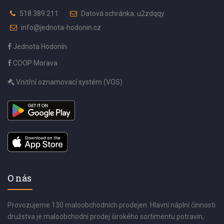
518 389 211
Datová schránka: u2zdqqy
info@jednota-hodonin.cz
Jednota Hodonín
COOP Morava
Vnitřní oznamovací systém (VOS)
O nás
Provozujeme 130 maloobchodních prodejen. Hlavní náplní činnosti
družstva je maloobchodní prodej širokého sortimentu potravin,