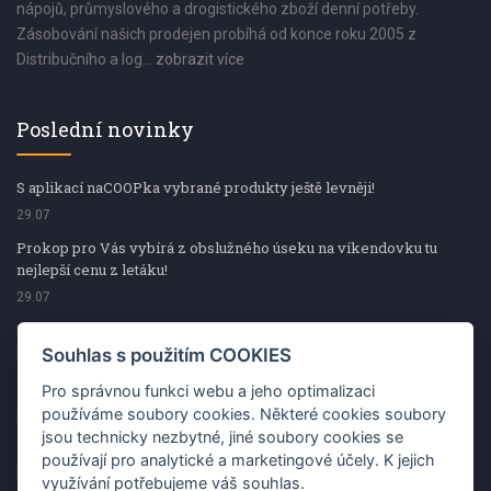
nápojů, průmyslového a drogistického zboží denní potřeby.
Zásobování našich prodejen probíhá od konce roku 2005 z
Distribučního a log...
zobrazit více
Poslední novinky
S aplikací naCOOPka vybrané produkty ještě levněji!
29.07
Prokop pro Vás vybírá z obslužného úseku na víkendovku tu
nejlepší cenu z letáku!
29.07
Prokop pro Vás vybírá z obslužného úseku na víkendovku tu
nejlepší cenu z letáku!
Souhlas s použitím COOKIES
29.07
Pro správnou funkci webu a jeho optimalizaci
Kup špekáčky od Váhaly a vyhraj s naCOOPkou sekerku Fiskars
používáme soubory cookies. Některé cookies soubory
jsou technicky nezbytné, jiné soubory cookies se
29.07
používají pro analytické a marketingové účely. K jejich
Prokop pro Vás vybírá na víkendovku ty nejlepší ceny z letáku!
využívání potřebujeme váš souhlas.