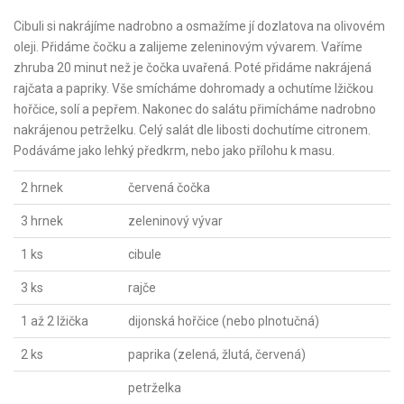
Cibuli si nakrájíme nadrobno a osmažíme jí dozlatova na olivovém
oleji. Přidáme čočku a zalijeme zeleninovým vývarem. Vaříme
zhruba 20 minut než je čočka uvařená. Poté přidáme nakrájená
rajčata a papriky. Vše smícháme dohromady a ochutíme lžičkou
hořčice, solí a pepřem. Nakonec do salátu přimícháme nadrobno
nakrájenou petrželku. Celý salát dle libosti dochutíme citronem.
Podáváme jako lehký předkrm, nebo jako přílohu k masu.
2 hrnek
červená čočka
3 hrnek
zeleninový vývar
1 ks
cibule
3 ks
rajče
1 až 2 lžička
dijonská hořčice (nebo plnotučná)
2 ks
paprika (zelená, žlutá, červená)
petrželka