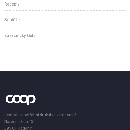
Recepty
Soutěže
Zákaznický klub
Jednota, spotřební družstvo v Hodoníně
Národní třída 13
695 01 Hodonín