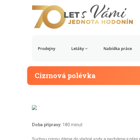
Prodejny
Letáky
Nabídka práce
Cizrnová polévka
Doba přípravy:
180 minut
Suchou cizrnu dáme do vlažné vody a necháme ji přes 