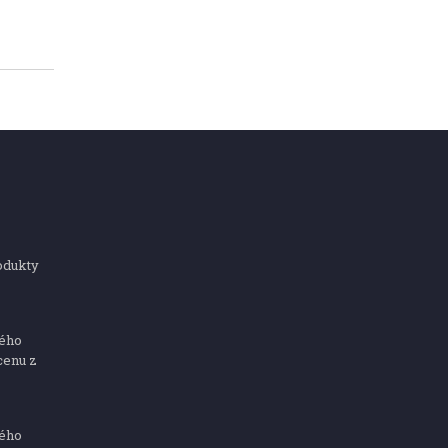
odukty
ného
cenu z
ného