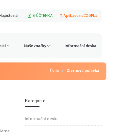
Napište nám
E-ÚČTENKA
Aplikace naCOOPka
sti
Naše značky
Informační deska
Úvod
Cizrnová polévka
Kategorie
Informační deska
lijeme