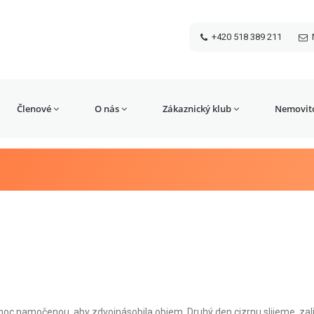
+420 518 389 211
Členové
O nás
Zákaznický klub
Nemovito
noc namočenou, aby zdvojnásobila objem. Druhý den cizrnu slijeme, za