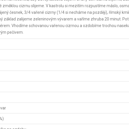
é změklou cizrnu slijeme. V kastrolu si mezitím rozpustíme máslo, o
jený česnek, 3/4 vařené cizrny (1/4 si necháme na později), římský kmí
ený základ zalijeme zeleninovým vývarem a vaříme zhruba 20 minut. Po
érem. Vhodíme schovanou vařenou cizrnou a ozdobíme trochou nasek
tvým pečivem.
ývar
%)