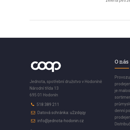
zelená petrž
O nás
Provozu
Jednota, spotřební družstvo v Hodoníně
prodejen
Národní třída 13
je maloo
695 01 Hodonín
sortimen
průmyslo
518 389 211
denní po
Datová schránka: u2zdqqy
prodejen
info@jednota-hodonin.cz
Distribuč