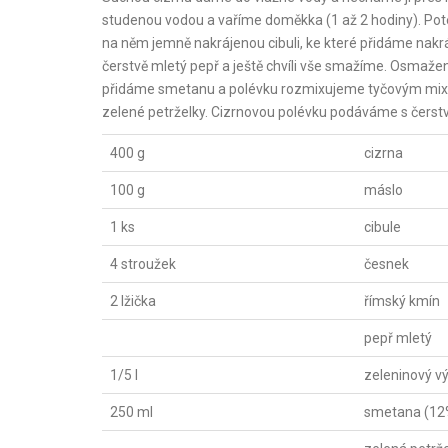
studenou vodou a vaříme doměkka (1 až 2 hodiny). Pot
na něm jemně nakrájenou cibuli, ke které přidáme nakrá
čerstvě mletý pepř a ještě chvíli vše smažíme. Osmaž
přidáme smetanu a polévku rozmixujeme tyčovým mix
zelené petrželky. Cizrnovou polévku podáváme s čers
400 g
cizrna
100 g
máslo
1 ks
cibule
4 stroužek
česnek
2 lžička
římský kmín
pepř mletý
1/5 l
zeleninový v
250 ml
smetana (12