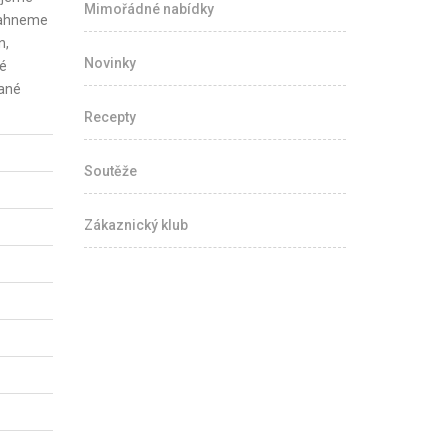
Mimořádné nabídky
smahneme
n,
Novinky
té
ané
Recepty
Soutěže
Zákaznický klub