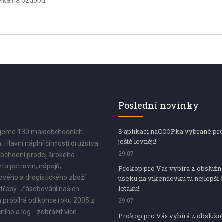
elka na ozdobu
Poslední novinky
S aplikací naCOOPka vybrané pr
jeme 130 maloobchodních
ještě levněji!
. Hlavní náplní činnosti družstva
29.07
bchodní prodej širokého
tu potravin, nápojů,
Prokop pro Vás vybírá z obsluž
vého a drogistického zboží
úseku na víkendovku tu nejlepší 
letáku!
třeby. Zásobování našich
 probíhá od konce roku 2005 z
29.07
ního a log...
zobrazit více
Prokop pro Vás vybírá z obsluž