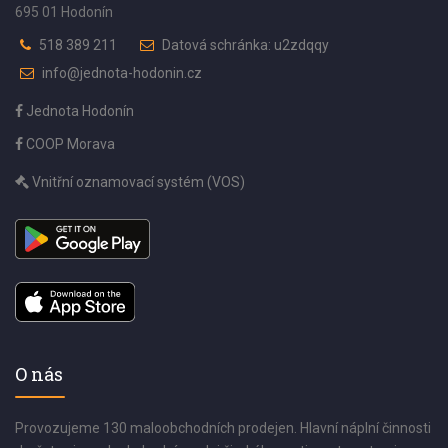
695 01 Hodonín
518 389 211
Datová schránka: u2zdqqy
info@jednota-hodonin.cz
Jednota Hodonín
COOP Morava
Vnitřní oznamovací systém (VOS)
O nás
Provozujeme 130 maloobchodních prodejen. Hlavní náplní činnosti