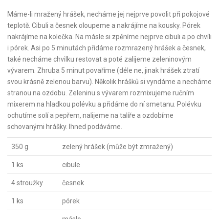
Máme-li mražený hrášek, necháme jej nejprve povolit při pokojové
teplotě. Cibuli a česnek oloupeme a nakrájíme na kousky. Pórek
nakrájíme na kolečka. Na másle si zpěníme nejprve cibuli a po chvíli
i pórek. Asi po 5 minutách přidáme rozmrazený hrášek a česnek,
také necháme chvilku restovat a poté zalijeme zeleninovým
vývarem. Zhruba 5 minut povaříme (déle ne, jinak hrášek ztratí
svou krásně zelenou barvu). Několik hrášků si vyndáme a necháme
stranou na ozdobu. Zeleninu s vývarem rozmixujeme ručním
mixerem na hladkou polévku a přidáme do ní smetanu. Polévku
ochutíme solí a pepřem, nalijeme na talíře a ozdobíme
schovanými hrášky. Ihned podáváme.
350 g
zelený hrášek (může být zmražený)
1 ks
cibule
4 stroužky
česnek
1 ks
pórek