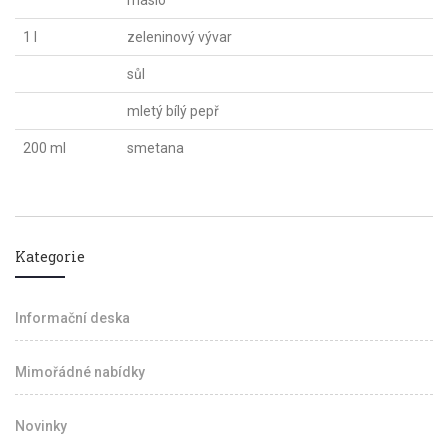
máslo
1 l
zeleninový vývar
sůl
mletý bílý pepř
200 ml
smetana
Kategorie
Informační deska
Mimořádné nabídky
Novinky