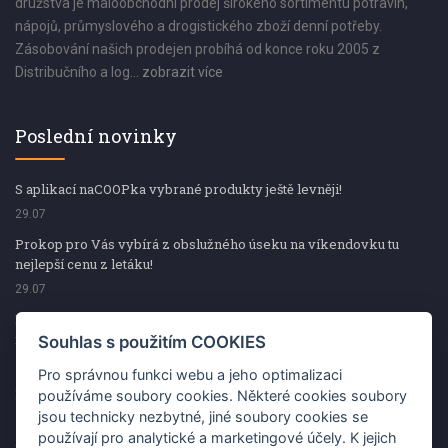
družstva je maloobchodní prodej širokého sortimentu potravin,
nápojů, průmyslového a drogistického zboží denní potřeby.
Zásobování našich prodejen probíhá od konce roku 2005 z
Distribučního a log...
zobrazit více
Poslední novinky
S aplikací naCOOPka vybrané produkty ještě levněji!
29.07
Prokop pro Vás vybírá z obslužného úseku na víkendovku tu
nejlepší cenu z letáku!
29.07
Prokop pro Vás vybírá z obslužného úseku na víkendovku tu
nejlepší cenu z letáku!
Souhlas s použitím COOKIES
29.07
Pro správnou funkci webu a jeho optimalizaci
Kup špekáčky od Váhaly a vyhraj s naCOOPkou sekerku Fiskars
používáme soubory cookies. Některé cookies soubory
jsou technicky nezbytné, jiné soubory cookies se
29.07
používají pro analytické a marketingové účely. K jejich