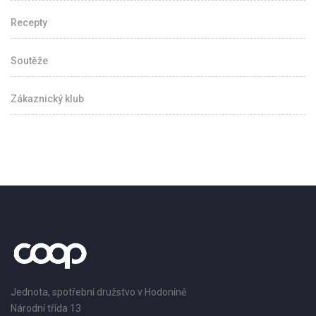
Recepty
Soutěže
Zákaznický klub
Jednota, spotřební družstvo v Hodoníně
Národní třída 13