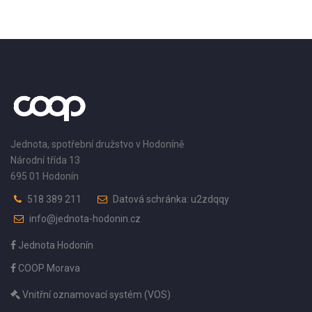
Jednota, spotřební družstvo v Hodoníně
Národní třída 13
695 01 Hodonín
518 389 211
Datová schránka: u2zdqqy
info@jednota-hodonin.cz
Jednota Hodonín
COOP Morava
Vnitřní oznamovací systém (VOS)