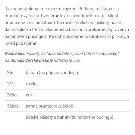
Dva banány oloupeme a rozmixujeme. Přidáme mléko, cukr a
bramborový škrob. Uvedeme k varu a vaříme 8 minut, dokud
hmota nezačne houstnout. Do mističek vložíme piškoty, na ně
dáme kolečka třetího oloupeného banánu a přelijeme připraveným
banánovým pudingem. Povrch posypeme rozdrobenými piškoty a
ihned podáváme.
Poznámka:
Piškoty se také můžete vyrobit doma – náš recept
na
domácí dětské piškoty
naleznete
ZDE
2 ks
banán (na přípravu pudingu)
1/2 l
mléko
2 lžíce
cukr
3 lžíce
jemný bramborový škrob
dětské piškoty a banán (do hotového pudingu)