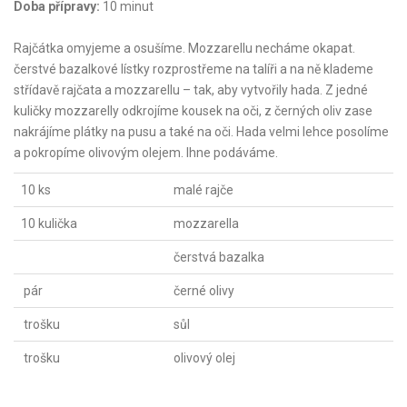
Doba přípravy:
10 minut
Rajčátka omyjeme a osušíme. Mozzarellu necháme okapat.
čerstvé bazalkové lístky rozprostřeme na talíři a na ně klademe
střídavě rajčata a mozzarellu – tak, aby vytvořily hada. Z jedné
kuličky mozzarelly odkrojíme kousek na oči, z černých oliv zase
nakrájíme plátky na pusu a také na oči. Hada velmi lehce posolíme
a pokropíme olivovým olejem. Ihne podáváme.
10 ks
malé rajče
10 kulička
mozzarella
čerstvá bazalka
pár
černé olivy
trošku
sůl
trošku
olivový olej