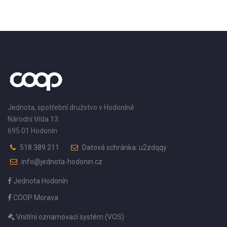
Jednota, spotřební družstvo v Hodoníně
Národní třída 13
695 01 Hodonín
518 389 211
Datová schránka: u2zdqqy
info@jednota-hodonin.cz
Jednota Hodonín
COOP Morava
Vnitřní oznamovací systém (VOS)