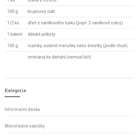
1 ks
šťáva z citronu
100 g
krupicový cukr
1/2 ks
dřeň z vanilkového lusku (popř. 2 vanilkové cukry)
1 balení
dětské piškoty
100 g
rozinky, sušené meruňky nebo švestky (podle chuti)
smetana ke šlehání (nemusí být)
Kategorie
Informační deska
Mimořádné nabídky