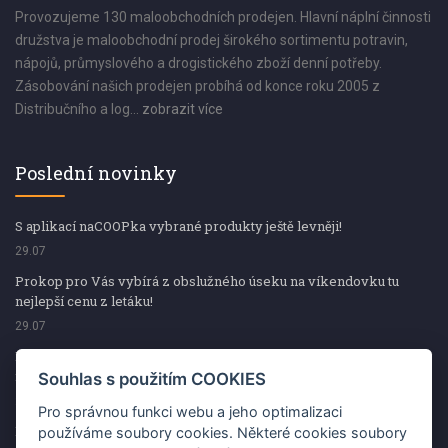
Provozujeme 130 maloobchodních prodejen. Hlavní náplní činnosti
družstva je maloobchodní prodej širokého sortimentu potravin,
nápojů, průmyslového a drogistického zboží denní potřeby.
Zásobování našich prodejen probíhá od konce roku 2005 z
Distribučního a log...
zobrazit více
Poslední novinky
S aplikací naCOOPka vybrané produkty ještě levněji!
29.07
Prokop pro Vás vybírá z obslužného úseku na víkendovku tu
nejlepší cenu z letáku!
29.07
Prokop pro Vás vybírá z obslužného úseku na víkendovku tu
nejlepší cenu z letáku!
Souhlas s použitím COOKIES
29.07
Pro správnou funkci webu a jeho optimalizaci
Kup špekáčky od Váhaly a vyhraj s naCOOPkou sekerku Fiskars
používáme soubory cookies. Některé cookies soubory