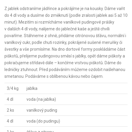
Z jablek odstraníme jádřince a pokrájíme je na kousky. Dáme vařit
do 4 dl vody a dusíme do změknutí (podle zralosti jablek asi 5 až 10
minut). Mezitím si rozmícháme vanilkové pudingové prášky
v dalších 4 dl vody, nalijeme do jablečné kaše a ještě chvíli
povaříme. Stáhneme z ohně, přidáme citrónovou šťávu, normální i
vanilkový cukr, podle chuti rozinky, pokrájené sušené meruňky či
švestky a vše promísíme. Na dno dortové formy poskládáme část
piškotů, přelijeme pudingovou směsí s jablky, opět dáme piškoty a
pokračujeme střídavě dále – končíme vrstvou piškotů. Dáme do
ledničky ztuhnout. Před podáváním můžeme ozdobit našlehanou
smetanou. Podáváme s oblíbenou kávou nebo čajem.
3/4 kg
jablka
4 dl
voda (na jablka)
2 ks
vanilkový puding
4 dl
voda (do pudingu)