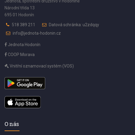
Jednota, spotřební družstvo v Hodoníně
Národní třída 13
695 01 Hodonín
518 389 211
Datová schránka: u2zdqqy
info@jednota-hodonin.cz
Jednota Hodonín
COOP Morava
Vnitřní oznamovací systém (VOS)
O nás