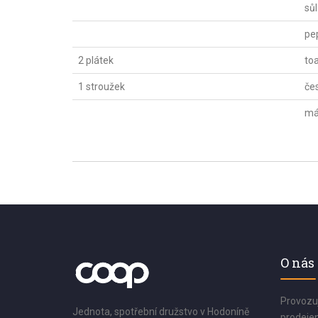
sůl
pe
2 plátek
to
1 stroužek
če
má
O nás
Provozu
Jednota, spotřební družstvo v Hodoníně
prodejen