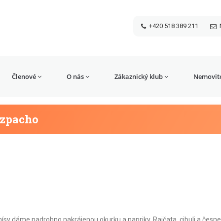
+420 518 389 211
Členové
O nás
Zákaznický klub
Nemovito
azpacho
ísy dáme nadrobno nakrájenou okurku a papriky. Rajčata, cibuli a česn