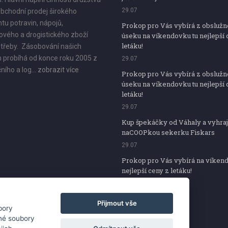
29.07
bchodní prodej širokého
tu potravin, nápojů,
Prokop pro Vás vybírá z obsluž
vého a drogistického zboží
úseku na víkendovku tu nejlepší 
letáku!
třeby. Zásobování našich
 probíhá od konce roku 2005 z
29.07
ního a log...
zobrazit více
Prokop pro Vás vybírá z obsluž
úseku na víkendovku tu nejlepší 
letáku!
29.07
Kup špekáčky od Váhaly a vyhraj
naCOOPkou sekerku Fiskars
29.07
Prokop pro Vás vybírá na víken
nejlepší ceny z letáku!
29.07
Přijmout vše
bory
iné soubory