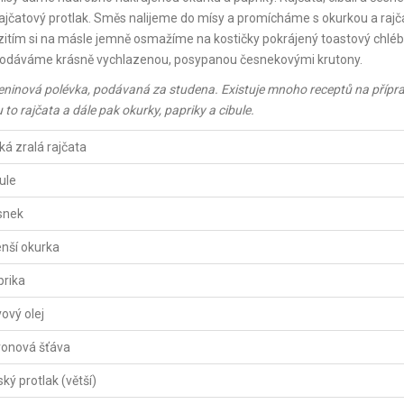
rajčatový protlak. Směs nalijeme do mísy a promícháme s okurkou a rajča
zitím si na másle jemně osmažíme na kostičky pokrájený toastový chléb
podáváme krásně vychlazenou, posypanou česnekovými krutony.
ninová polévka, podávaná za studena. Existuje mnoho receptů na přípra
to rajčata a dále pak okurky, papriky a cibule.
ká zralá rajčata
ule
snek
nší okurka
prika
vový olej
tronová šťáva
ský protlak (větší)