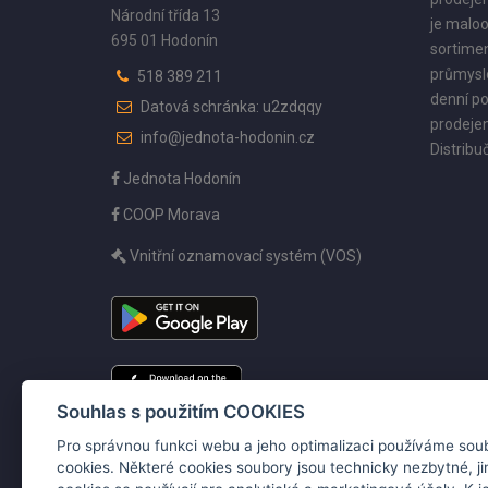
Národní třída 13
je maloo
695 01 Hodonín
sortimen
průmyslo
518 389 211
denní po
Datová schránka: u2zdqqy
prodejen
info@jednota-hodonin.cz
Distribuč
Jednota Hodonín
COOP Morava
Vnitřní oznamovací systém (VOS)
Souhlas s použitím COOKIES
Pro správnou funkci webu a jeho optimalizaci používáme sou
cookies. Některé cookies soubory jsou technicky nezbytné, j