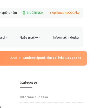
Napište nám
E-ÚČTENKA
Aplikace naCOOPka
sti
Naše značky
Informační deska
Úvod
Studená španělská polévka Gazpacho
Kategorie
Informační deska
ek