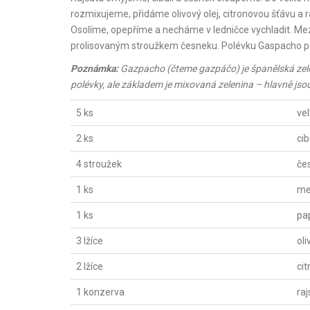
rozmixujeme, přidáme olivový olej, citronovou šťávu a 
Osolíme, opepříme a necháme v ledničce vychladit. Me
prolisovaným stroužkem česneku. Polévku Gaspacho 
Poznámka:
Gazpacho (čteme gazpáčo) je španělská zele
polévky, ale základem je mixovaná zelenina – hlavně jsou 
5 ks
vel
2 ks
cib
4 stroužek
če
1 ks
me
1 ks
pa
3 lžíce
oli
2 lžíce
ci
1 konzerva
raj