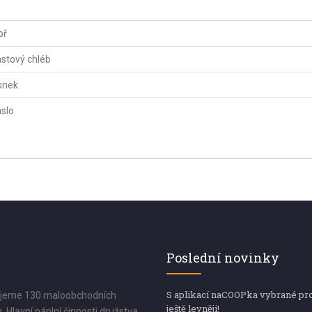
př
astový chléb
snek
slo
Poslední novinky
S aplikací naCOOPka vybrané pr
jeme 130 maloobchodních
ještě levněji!
. Hlavní náplní činnosti družstva