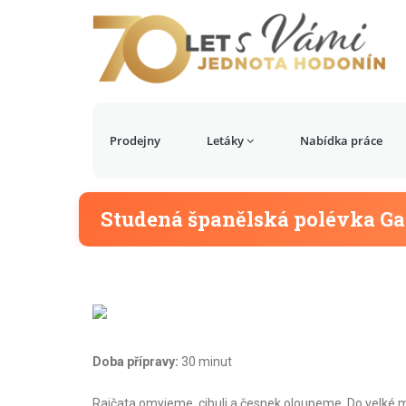
Prodejny
Letáky
Nabídka práce
Studená španělská polévka G
Doba přípravy:
30 minut
Rajčata omyjeme, cibuli a česnek oloupeme. Do velké m