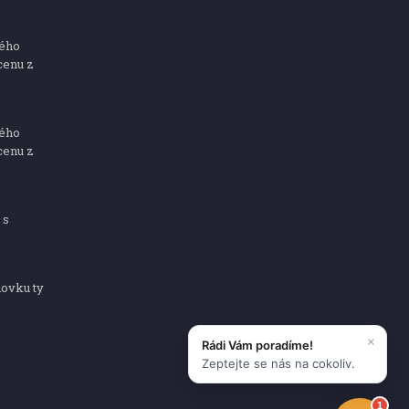
ného
cenu z
ného
cenu z
 s
dovku ty