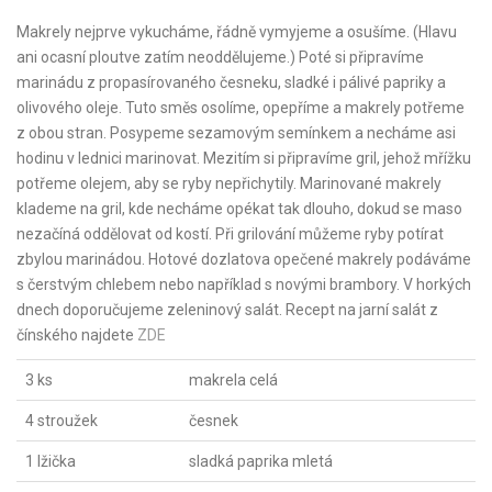
Makrely nejprve vykucháme, řádně vymyjeme a osušíme. (Hlavu
ani ocasní ploutve zatím neoddělujeme.) Poté si připravíme
marinádu z propasírovaného česneku, sladké i pálivé papriky a
olivového oleje. Tuto směs osolíme, opepříme a makrely potřeme
z obou stran. Posypeme sezamovým semínkem a necháme asi
hodinu v lednici marinovat. Mezitím si připravíme gril, jehož mřížku
potřeme olejem, aby se ryby nepřichytily. Marinované makrely
klademe na gril, kde necháme opékat tak dlouho, dokud se maso
nezačíná oddělovat od kostí. Při grilování můžeme ryby potírat
zbylou marinádou. Hotové dozlatova opečené makrely podáváme
s čerstvým chlebem nebo například s novými brambory. V horkých
dnech doporučujeme zeleninový salát. Recept na jarní salát z
čínského najdete
ZDE
3 ks
makrela celá
4 stroužek
česnek
1 lžička
sladká paprika mletá