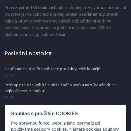
Provozujeme 130 maloobchodních prodejen. Hlavní náplní činnosti
družstva je maloobchodní prodej širokého sortimentu potravin,
nápojů, průmyslového a drogistického zboží denní potřeby.
Zásobování našich prodejen probíhá od konce roku 2005 z
Distribučního a log...
zobrazit více
Poslední novinky
S aplikací naCOOPka vybrané produkty ještě levněji!
29.07
Prokop pro Vás vybírá z obslužného úseku na víkendovku tu
nejlepší cenu z letáku!
29.07
Prokop pro Vás vybírá z obslužného úseku na víkendovku tu
nejlepší cenu z letáku!
Souhlas s použitím COOKIES
29.07
Pro správnou funkci webu a jeho optimalizaci
Kup špekáčky od Váhaly a vyhraj s naCOOPkou sekerku Fiskars
používáme soubory cookies. Některé cookies soubory