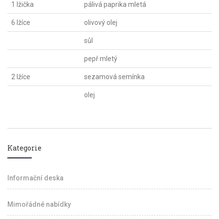
1 lžička
pálivá paprika mletá
6 lžíce
olivový olej
sůl
pepř mletý
2 lžíce
sezamová semínka
olej
Kategorie
Informační deska
Mimořádné nabídky