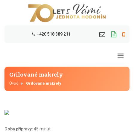
+420 518 389 211
Grilované makrely
Úvod
Grilované makrely
Doba přípravy:
45 minut