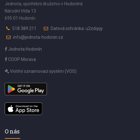
Jednota, spotřební družstvo v Hodoníně
Národní třída 13
695 01 Hodonín
518 389 211
Datová schránka: u2zdqqy
info@jednota-hodonin.cz
Jednota Hodonín
COOP Morava
Vnitřní oznamovací systém (VOS)
O nás