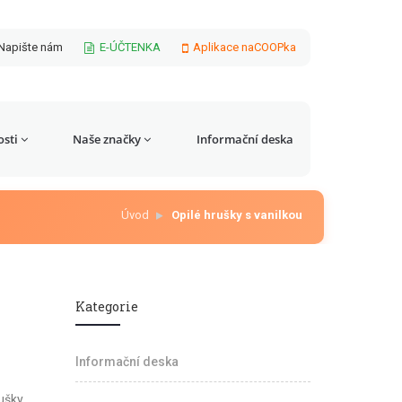
Napište nám
E-ÚČTENKA
Aplikace naCOOPka
sti
Naše značky
Informační deska
Úvod
Opilé hrušky s vanilkou
Kategorie
Informační deska
ušky