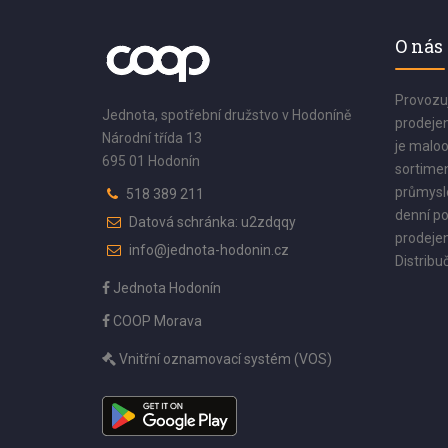
O nás
Provozu
Jednota, spotřební družstvo v Hodoníně
prodejen
Národní třída 13
je maloo
695 01 Hodonín
sortimen
průmyslo
518 389 211
denní po
Datová schránka: u2zdqqy
prodejen
info@jednota-hodonin.cz
Distribuč
Jednota Hodonín
COOP Morava
Vnitřní oznamovací systém (VOS)