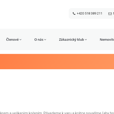
+420 518 389 211
Členové
O nás
Zákaznický klub
Nemovito
cukrem a veškerým kořením. Přivedeme k varu a krátce povaříme (aby hr