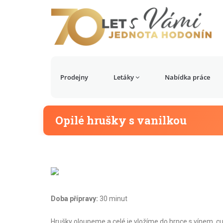
Prodejny
Letáky
Nabídka práce
Opilé hrušky s vanilkou
Doba přípravy:
30 minut
Hrušky oloupeme a celé je vložíme do hrnce s vínem, 