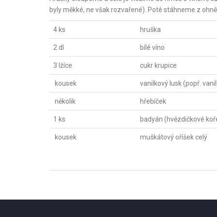
byly měkké, ne však rozvařené). Poté stáhneme z ohně
4 ks
hruška
2 dl
bílé víno
3 lžíce
cukr krupice
kousek
vanilkový lusk (popř. vani
několik
hřebíček
1 ks
badyán (hvězdičkové koř
kousek
muškátový oříšek celý