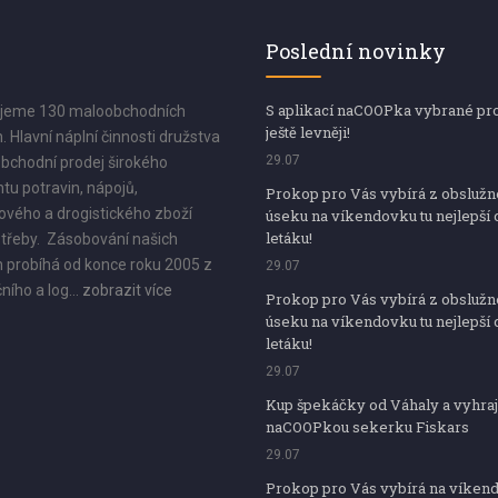
Poslední novinky
S aplikací naCOOPka vybrané pr
jeme 130 maloobchodních
ještě levněji!
. Hlavní náplní činnosti družstva
29.07
bchodní prodej širokého
tu potravin, nápojů,
Prokop pro Vás vybírá z obsluž
vého a drogistického zboží
úseku na víkendovku tu nejlepší 
letáku!
třeby. Zásobování našich
 probíhá od konce roku 2005 z
29.07
ního a log...
zobrazit více
Prokop pro Vás vybírá z obsluž
úseku na víkendovku tu nejlepší 
letáku!
29.07
Kup špekáčky od Váhaly a vyhraj
naCOOPkou sekerku Fiskars
29.07
Prokop pro Vás vybírá na víken