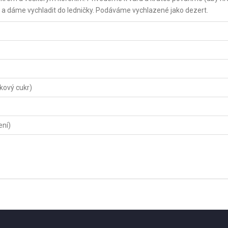
 a dáme vychladit do ledničky. Podáváme vychlazené jako dezert.
lkový cukr)
ení)