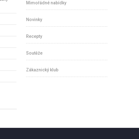
Mimořádné nabídky
Novinky
Recepty
Soutěže
Zákaznický klub