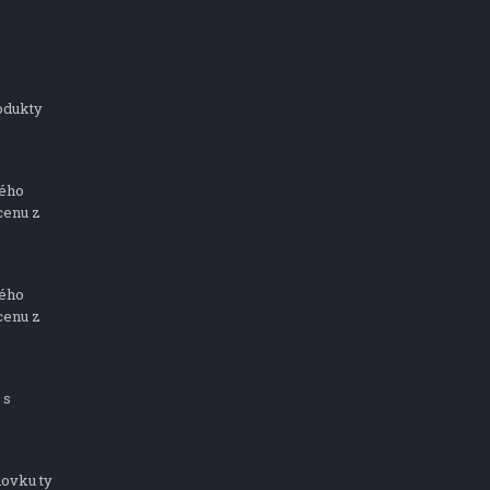
odukty
ného
cenu z
ného
cenu z
 s
dovku ty