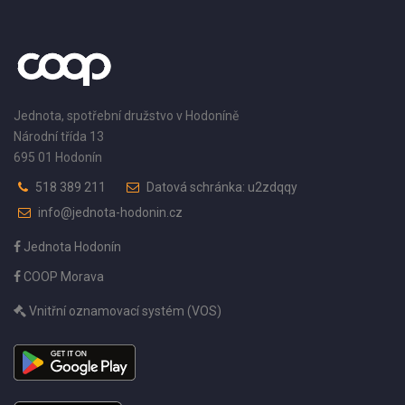
Jednota, spotřební družstvo v Hodoníně
Národní třída 13
695 01 Hodonín
518 389 211
Datová schránka: u2zdqqy
info@jednota-hodonin.cz
Jednota Hodonín
COOP Morava
Vnitřní oznamovací systém (VOS)