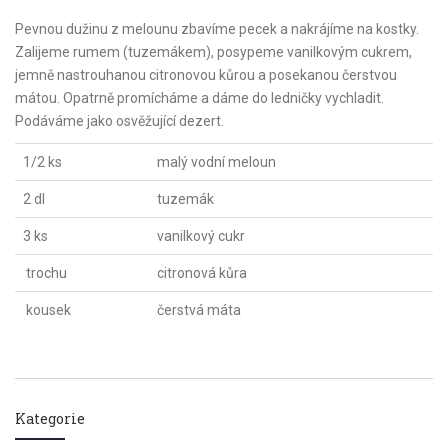
Pevnou dužinu z melounu zbavíme pecek a nakrájíme na kostky.
Zalijeme rumem (tuzemákem), posypeme vanilkovým cukrem,
jemně nastrouhanou citronovou kůrou a posekanou čerstvou
mátou. Opatrně promícháme a dáme do ledničky vychladit.
Podáváme jako osvěžující dezert.
1/2 ks
malý vodní meloun
2 dl
tuzemák
3 ks
vanilkový cukr
trochu
citronová kůra
kousek
čerstvá máta
Kategorie