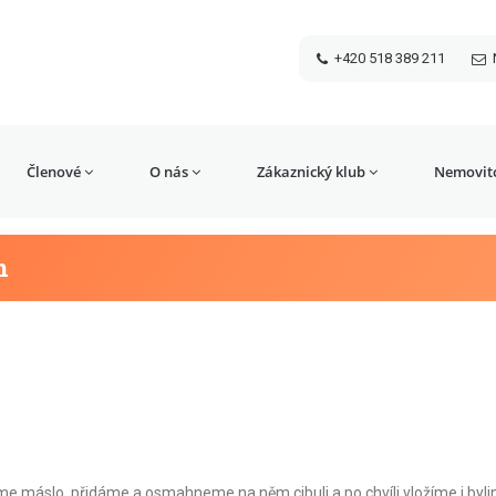
+420 518 389 211
Členové
O nás
Zákaznický klub
Nemovito
m
íme máslo, přidáme a osmahneme na něm cibuli a po chvíli vložíme i byli