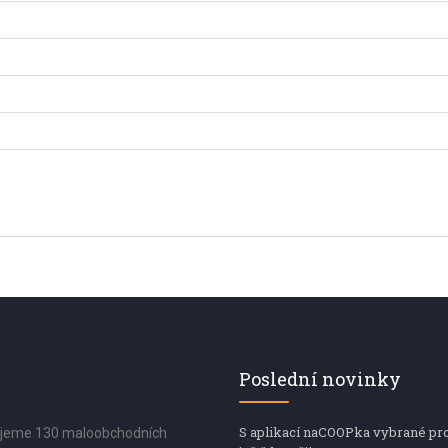
Poslední novinky
S aplikací naCOOPka vybrané pr
jeme 130 maloobchodních