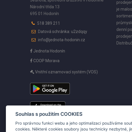
Jednota, spotřební družstvo v Hodoníně
prodejen
Národní třída 13
je maloo
695 01 Hodonín
sortimen
průmyslo
518 389 211
denní po
Datová schránka: u2zdqqy
prodejen
info@jednota-hodonin.cz
Distribuč
Jednota Hodonín
COOP Morava
Vnitřní oznamovací systém (VOS)
Souhlas s použitím COOKIES
Pro správnou funkci webu a jeho optimalizaci používáme sou
cookies. Některé cookies soubory jsou technicky nezbytné, j