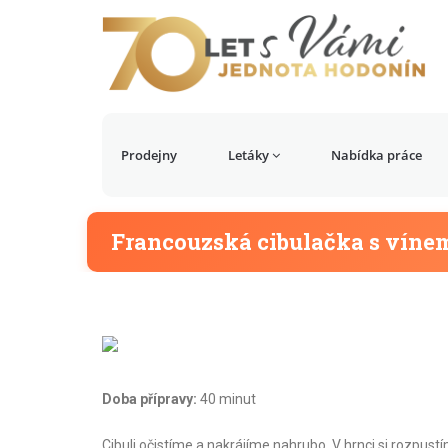
Prodejny
Letáky
Nabídka práce
Francouzská cibulačka s víne
Doba přípravy:
40 minut
Cibuli očistíme a nakrájíme nahrubo. V hrnci si rozpust