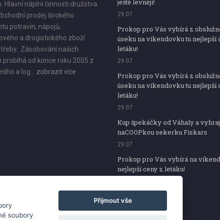
ještě levněji!
. Hlavní náplní činnosti družstva
29.07
bchodní prodej širokého
tu potravin, nápojů,
Prokop pro Vás vybírá z obsluž
vého a drogistického zboží
úseku na víkendovku tu nejlepší 
letáku!
třeby. Zásobování našich
 probíhá od konce roku 2005 z
29.07
ního a log...
zobrazit více
Prokop pro Vás vybírá z obsluž
úseku na víkendovku tu nejlepší 
letáku!
29.07
Kup špekáčky od Váhaly a vyhraj
naCOOPkou sekerku Fiskars
29.07
Prokop pro Vás vybírá na víken
nejlepší ceny z letáku!
29.07
Přijmout vše
bory
iné soubory