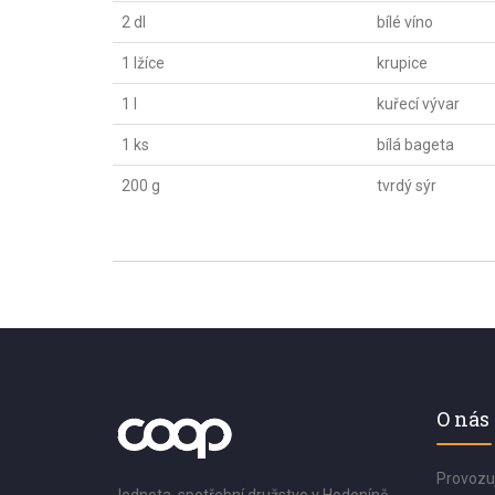
2 dl
bílé víno
1 lžíce
krupice
1 l
kuřecí vývar
1 ks
bílá bageta
200 g
tvrdý sýr
O nás
Provozu