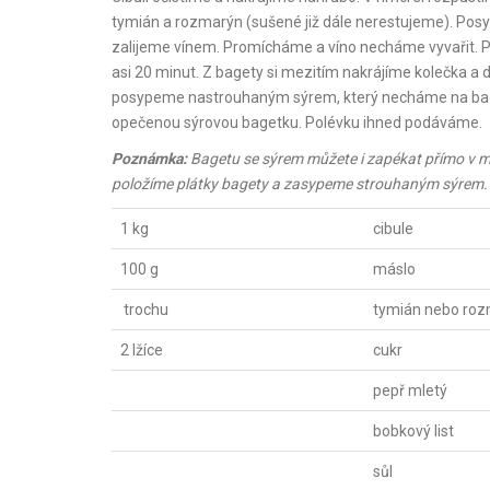
tymián a rozmarýn (sušené již dále nerestujeme). Pos
zalijeme vínem. Promícháme a víno necháme vyvařit. P
asi 20 minut. Z bagety si mezitím nakrájíme kolečka a d
posypeme nastrouhaným sýrem, který necháme na bagetě
opečenou sýrovou bagetku. Polévku ihned podáváme.
Poznámka:
Bagetu se sýrem můžete i zapékat přímo v mi
položíme plátky bagety a zasypeme strouhaným sýrem. 
1 kg
cibule
100 g
máslo
trochu
tymián nebo ro
2 lžíce
cukr
pepř mletý
bobkový list
sůl