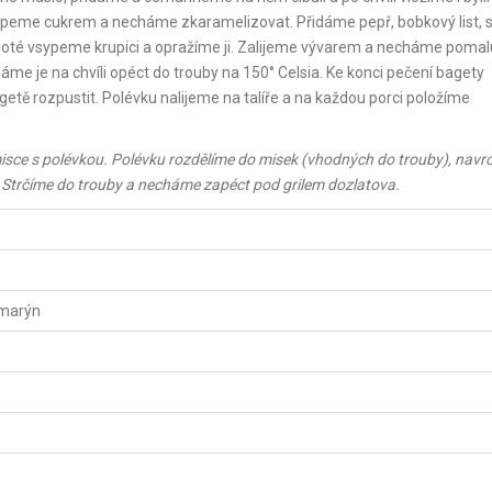
ypeme cukrem a necháme zkaramelizovat. Přidáme pepř, bobkový list, s
oté vsypeme krupici a opražíme ji. Zalijeme vývarem a necháme pomalu
áme je na chvíli opéct do trouby na 150° Celsia. Ke konci pečení bagety
 rozpustit. Polévku nalijeme na talíře a na každou porci položíme
sce s polévkou. Polévku rozdělíme do misek (vhodných do trouby), navr
Strčíme do trouby a necháme zapéct pod grilem dozlatova.
zmarýn