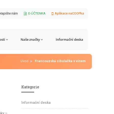
Napište nám
E-ÚČTENKA
Aplikace naCOOPka
sti
Naše značky
Informační deska
Úvod
Francouzská cibulačka s vínem
Kategorie
Informační deska
nky –