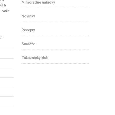
Mimořádné nabídky
ůl a
 vařit
Novinky
Recepty
ch
Soutěže
Zákaznický klub