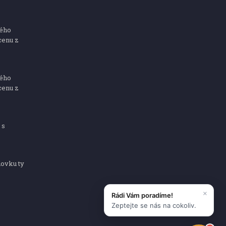
ného
cenu z
ného
cenu z
 s
dovku ty