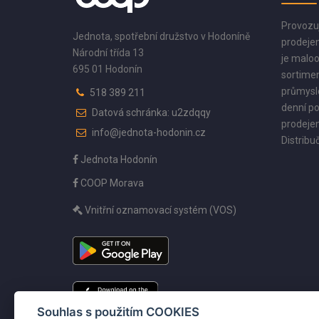
Provozu
Jednota, spotřební družstvo v Hodoníně
prodejen
Národní třída 13
je maloo
695 01 Hodonín
sortimen
průmyslo
518 389 211
denní po
Datová schránka: u2zdqqy
prodejen
info@jednota-hodonin.cz
Distribuč
Jednota Hodonín
COOP Morava
Vnitřní oznamovací systém (VOS)
Souhlas s použitím COOKIES