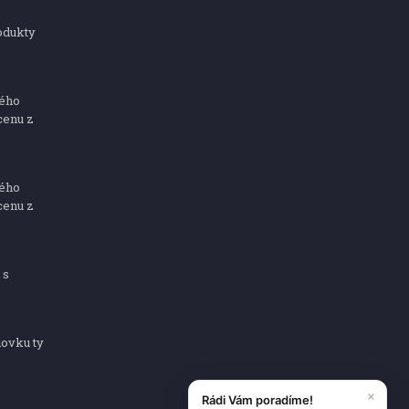
odukty
ného
cenu z
ného
cenu z
 s
dovku ty