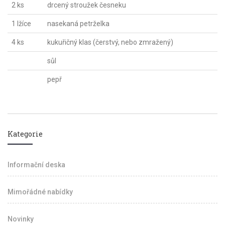
2 ks
drcený stroužek česneku
1 lžíce
nasekaná petrželka
4 ks
kukuřičný klas (čerstvý, nebo zmražený)
sůl
pepř
Kategorie
Informační deska
Mimořádné nabídky
Novinky