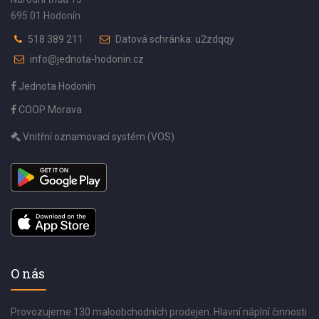
695 01 Hodonín
518 389 211
Datová schránka: u2zdqqy
info@jednota-hodonin.cz
Jednota Hodonín
COOP Morava
Vnitřní oznamovací systém (VOS)
O nás
Provozujeme 130 maloobchodních prodejen. Hlavní náplní činnosti