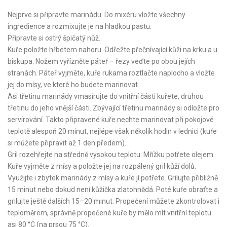
Nejprve si připravte marinádu. Do mixéru vložte všechny
ingredience a rozmixujte je na hladkou pastu.
Připravte si ostrý špičatý nůž.
Kuře položte hřbetem nahoru. Odřežte přečnívající kůži na krku a u
biskupa. Nožem vyřízněte páteř – řezy veďte po obou jejích
stranách. Páteř vyjměte, kuře rukama roztlačte naplocho a vložte
jej do mísy, ve které ho budete marinovat.
Asi třetinu marinády vmasírujte do vnitřní části kuřete, druhou
třetinu do jeho vnější části. Zbývající třetinu marinády si odložte pro
servírování. Takto připravené kuře nechte marinovat při pokojové
teplotě alespoň 20 minut, nejlépe však několik hodin v lednici (kuře
si můžete připravit až 1 den předem).
Gril rozehřejte na středně vysokou teplotu. Mřížku potřete olejem.
Kuře vyjměte z mísy a položte jej na rozpálený gril kůží dolů.
Využijte i zbytek marinády z mísy a kuře jí potřete. Grilujte přibližně
15 minut nebo dokud není kůžička zlatohnědá. Poté kuře obraťte a
grilujte ještě dalších 15–20 minut. Propečení můžete zkontrolovat i
teploměrem, správně propečené kuře by mělo mít vnitřní teplotu
asi 80 °C (na prsou 75 °C).