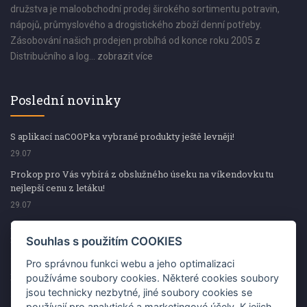
družstva je maloobchodní prodej širokého sortimentu potravin,
nápojů, průmyslového a drogistického zboží denní potřeby.
Zásobování našich prodejen probíhá od konce roku 2005 z
Distribučního a log...
zobrazit více
Poslední novinky
S aplikací naCOOPka vybrané produkty ještě levněji!
29.07
Prokop pro Vás vybírá z obslužného úseku na víkendovku tu
nejlepší cenu z letáku!
29.07
Prokop pro Vás vybírá z obslužného úseku na víkendovku tu
nejlepší cenu z letáku!
Souhlas s použitím COOKIES
29.07
Pro správnou funkci webu a jeho optimalizaci
Kup špekáčky od Váhaly a vyhraj s naCOOPkou sekerku Fiskars
používáme soubory cookies. Některé cookies soubory
jsou technicky nezbytné, jiné soubory cookies se
29.07
používají pro analytické a marketingové účely. K jejich