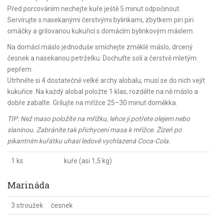
Před porcováním nechejte kuře ještě 5 minut odpočinout.
Servírujte s nasekanými čerstvými bylinkami, zbytkem piri piri
omáčky a grilovanou kukuřicí s domácím bylinkovým máslem.
Na domácí máslo jednoduše smíchejte změklé máslo, drcený
česnek a nasekanou petrželku. Dochuťte solí a čerstvě mletým
pepřem.
Utrhněte si 4 dostatečně velké archy alobalu, musí se do nich vejít
kukuřice. Na každý alobal položte 1 klas, rozdělte na ně máslo a
dobře zabalte. Grilujte na mřížce 25–30 minut doměkka.
TIP: Než maso položíte na mřížku, lehce ji potřete olejem nebo
slaninou. Zabráníte tak přichycení masa k mřížce. Žízeň po
pikantním kuřátku uhasí ledově vychlazená Coca-Cola.
1 ks
kuře (asi 1,5 kg)
Marináda
3 stroužek
česnek