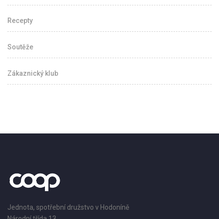
Recepty
Soutěže
Zákaznický klub
Jednota, spotřební družstvo v Hodoníně
Národní třída 13