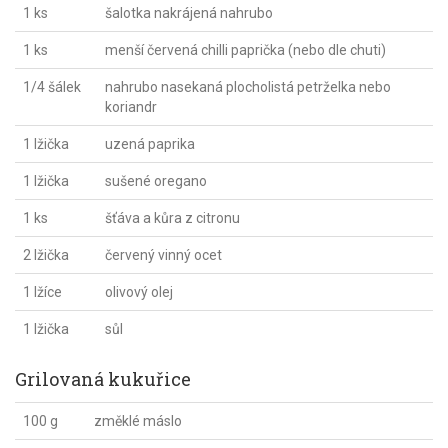
1 ks
šalotka nakrájená nahrubo
1 ks
menší červená chilli paprička (nebo dle chuti)
1/4 šálek
nahrubo nasekaná plocholistá petrželka nebo
koriandr
1 lžička
uzená paprika
1 lžička
sušené oregano
1 ks
šťáva a kůra z citronu
2 lžička
červený vinný ocet
1 lžíce
olivový olej
1 lžička
sůl
Grilovaná kukuřice
100 g
změklé máslo