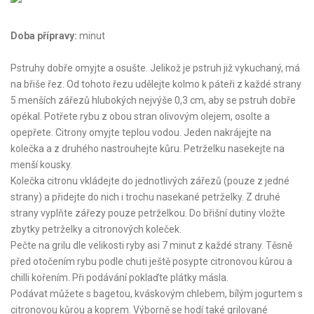
Doba přípravy:
minut
Pstruhy dobře omyjte a osušte. Jelikož je pstruh již vykuchaný, má
na břiše řez. Od tohoto řezu udělejte kolmo k páteři z každé strany
5 menších zářezů hlubokých nejvýše 0,3 cm, aby se pstruh dobře
opékal. Potřete rybu z obou stran olivovým olejem, osolte a
opepřete. Citrony omyjte teplou vodou. Jeden nakrájejte na
kolečka a z druhého nastrouhejte kůru. Petrželku nasekejte na
menší kousky.
Kolečka citronu vkládejte do jednotlivých zářezů (pouze z jedné
strany) a přidejte do nich i trochu nasekané petrželky. Z druhé
strany vyplňte zářezy pouze petrželkou. Do břišní dutiny vložte
zbytky petrželky a citronových koleček.
Pečte na grilu dle velikosti ryby asi 7 minut z každé strany. Těsně
před otočením rybu podle chuti ještě posypte citronovou kůrou a
chilli kořením. Při podávání poklaďte plátky másla.
Podávat můžete s bagetou, kváskovým chlebem, bílým jogurtem s
citronovou kůrou a koprem. Výborně se hodí také grilované