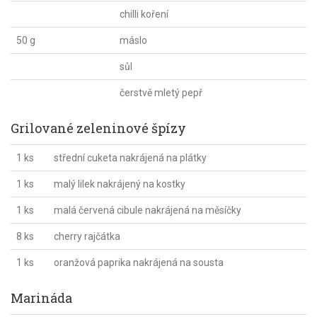
chilli koření
50 g
máslo
sůl
čerstvě mletý pepř
Grilované zeleninové špízy
1 ks
střední cuketa nakrájená na plátky
1 ks
malý lilek nakrájený na kostky
1 ks
malá červená cibule nakrájená na měsíčky
8 ks
cherry rajčátka
1 ks
oranžová paprika nakrájená na sousta
Marináda