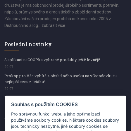
družstva je maloobchodní prodej širokého sortimentu potravin,
nápojů, průmyslového a drogistického zboží denní potřeby.
Zásobování našich prodejen probíhá od konce roku 2005 z
Distribučního a log...
zobrazit více
Poslední novinky
S aplikací naCOOPka vybrané produkty ještě levněji!
29.07
Prokop pro Vás vybírá z obslužného úseku na víkendovku tu
nejlepší cenu z letáku!
29.07
Prokop pro Vás vybírá z obslužného úseku na víkendovku tu
nejlepší cenu z letáku!
Souhlas s použitím COOKIES
29.07
Pro správnou funkci webu a jeho optimalizaci
Kup špekáčky od Váhaly a vyhraj s naCOOPkou sekerku Fiskars
používáme soubory cookies. Některé cookies soubory
jsou technicky nezbytné, jiné soubory cookies se
29.07