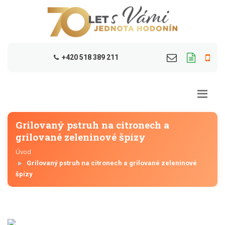
+420 518 389 211
Grilovaný pstruh na citronech a
grilované zeleninové špízy
Úvod
Grilovaný pstruh na citronech a grilované zeleninové
špízy