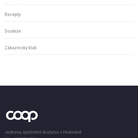
Recepty
Soutěže
Zákaznický klub
Jednota, spotřební družstvo v Hodoníně