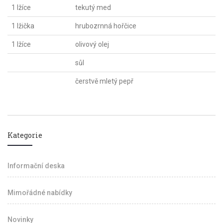
1 lžíce
tekutý med
1 lžička
hrubozrnná hořčice
1 lžíce
olivový olej
sůl
čerstvě mletý pepř
Kategorie
Informační deska
Mimořádné nabídky
Novinky