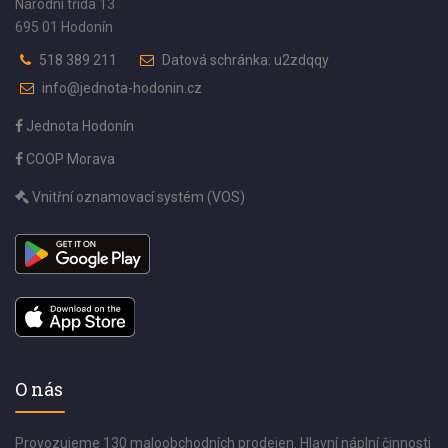
Národní třída 13
695 01 Hodonín
518 389 211
Datová schránka: u2zdqqy
info@jednota-hodonin.cz
Jednota Hodonín
COOP Morava
Vnitřní oznamovací systém (VOS)
O nás
Provozujeme 130 maloobchodních prodejen. Hlavní náplní činnosti