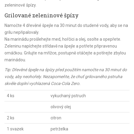
zeleninové špízy.
Grilované zeleninové špízy
Namočte 4 dřevěné špejle na 30 minut do studené vody, aby se na
grilu nepřipalovaly.
Na marinádu prošlehejte med, hořčici a olej, osolte a opepřete.
Zeleninu napíchejte střídavě na špejle a potřete připravenou
omáčkou. Grilujte na mřížce, postupně otáčejte a potírejte zbylou
marinádou.
Tip: Dřevěné špejle na špízy před použitím namočte na 30 minut do
vody, aby neohořely. Nezapomeňte, že chuť grilovaného pstruha
skvěle doplní vychlazená Coca-Cola Zero.
4 ks
vykuchaný pstruch
olivový olej
2 ks
citron
1 svazek
petrželka