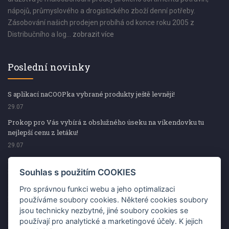
nápojů, průmyslového a drogistického zboží denní potřeby.
Zásobování našich prodejen probíhá od konce roku 2005 z
Distribučního a log...
zobrazit více
Poslední novinky
S aplikací naCOOPka vybrané produkty ještě levněji!
29.07
Prokop pro Vás vybírá z obslužného úseku na víkendovku tu
nejlepší cenu z letáku!
29.07
Prokop pro Vás vybírá z obslužného úseku na víkendovku tu
nejlepší cenu z letáku!
Souhlas s použitím COOKIES
29.07
Pro správnou funkci webu a jeho optimalizaci
Kup špekáčky od Váhaly a vyhraj s naCOOPkou sekerku Fiskars
používáme soubory cookies. Některé cookies soubory
jsou technicky nezbytné, jiné soubory cookies se
29.07
používají pro analytické a marketingové účely. K jejich
Prokop pro Vás vybírá na víkendovku ty nejlepší ceny z letáku!