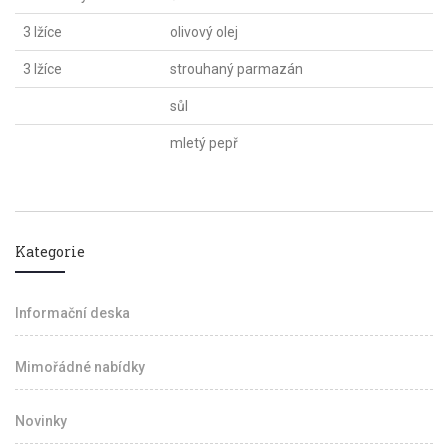
3 lžíce
olivový olej
3 lžíce
strouhaný parmazán
sůl
mletý pepř
Kategorie
Informační deska
Mimořádné nabídky
Novinky