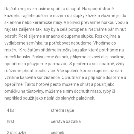
Rajčata nejprve musíme spařit a oloupat. Na spodní straně
každého rajčete uděláme nožem do slupky křížek a vložíme jej do
skleněné nebo keramické mísy. V konvici převaříme horkou vodu a
rajčata zalijeme tak, aby byla celá potopená. Necháme pár minut
odstát. Poté slijeme a snadno oloupeme slupku. Rozkrojíme a
vydlabeme semínka, ta potřebovat nebudeme. Vhodíme do
mixéru. K rajčatům přidáme lístečky bazalky, které potrháme na
menší kousky. Prolisujeme česnek, přilijeme olivový olej, osolíme,
opepříme a přisypeme parmazán. S pepřem a solí opatrně, vždy
můžeme přidat trochu více. Vše společně promixujeme, až nám
vznikne kašovitá konzistence. Ochutnáme a případně dosolíme a
opepříme. Takto hotové pesto můžeme ohřát a použít jako
omáčku na těstoviny, můžeme s ním dochutit maso, ryby či
například použít jako náplň do slaných palačinek.
4 ks
střední rajče
hrst
čerstvá bazalka
2 stroužky
česnek