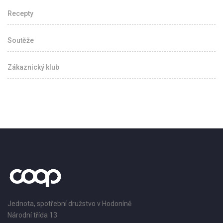
Recepty
Soutěže
Zákaznický klub
Jednota, spotřební družstvo v Hodoníně
Národní třída 13