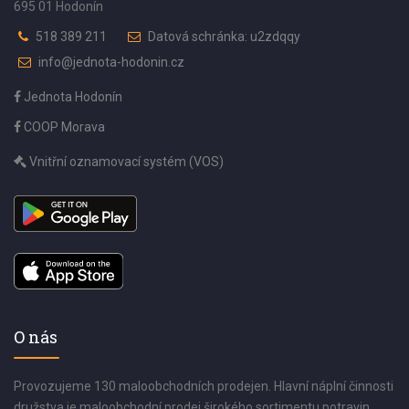
695 01 Hodonín
518 389 211
Datová schránka: u2zdqqy
info@jednota-hodonin.cz
Jednota Hodonín
COOP Morava
Vnitřní oznamovací systém (VOS)
O nás
Provozujeme 130 maloobchodních prodejen. Hlavní náplní činnosti
družstva je maloobchodní prodej širokého sortimentu potravin,