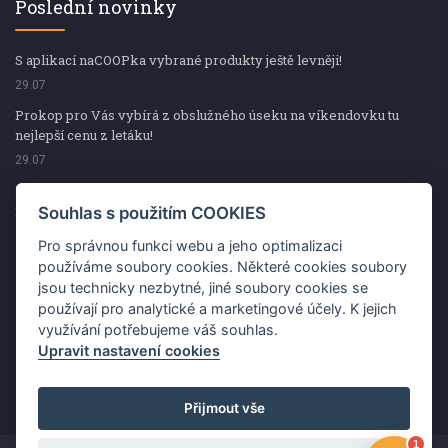
Poslední novinky
S aplikací naCOOPka vybrané produkty ještě levněji!
29.07
Prokop pro Vás vybírá z obslužného úseku na víkendovku tu
nejlepší cenu z letáku!
29.07
Prokop pro Vás vybírá z obslužného úseku na víkendovku tu
nejlepší cenu z letáku!
Souhlas s použitím COOKIES
29.07
Pro správnou funkci webu a jeho optimalizaci
Kup špekáčky od Váhaly a vyhraj s naCOOPkou sekerku Fiskars
používáme soubory cookies. Některé cookies soubory
jsou technicky nezbytné, jiné soubory cookies se
29.07
používají pro analytické a marketingové účely. K jejich
Prokop pro Vás vybírá na víkendovku ty nejlepší ceny z letáku!
využívání potřebujeme váš souhlas.
29.07
Upravit nastavení cookies
Přijmout vše