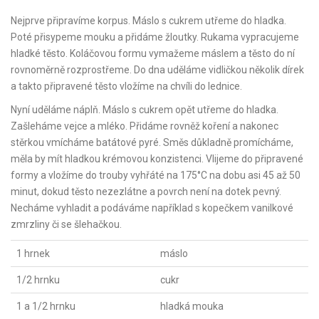
Nejprve připravíme korpus. Máslo s cukrem utřeme do hladka.
Poté přisypeme mouku a přidáme žloutky. Rukama vypracujeme
hladké těsto. Koláčovou formu vymažeme máslem a těsto do ní
rovnoměrně rozprostřeme. Do dna uděláme vidličkou několik dírek
a takto připravené těsto vložíme na chvíli do lednice.
Nyní uděláme náplň. Máslo s cukrem opět utřeme do hladka.
Zašleháme vejce a mléko. Přidáme rovněž koření a nakonec
stěrkou vmícháme batátové pyré. Směs důkladně promícháme,
měla by mít hladkou krémovou konzistenci. Vlijeme do připravené
formy a vložíme do trouby vyhřáté na 175°C na dobu asi 45 až 50
minut, dokud těsto nezezlátne a povrch není na dotek pevný.
Necháme vyhladit a podáváme například s kopečkem vanilkové
zmrzliny či se šlehačkou.
1 hrnek
máslo
1/2 hrnku
cukr
1 a 1/2 hrnku
hladká mouka