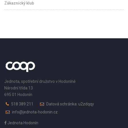
Zákaznický klub
Jednota, spotřební družstvo v Hodoníně
Národní třída 13
695 01 Hodonín
518 389 211
Datová schránka: u2zdqqy
info@jednota-hodonin.cz
Jednota Hodonín