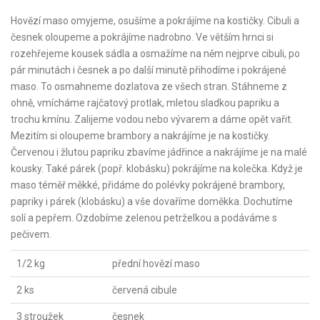
Hovězí maso omyjeme, osušíme a pokrájíme na kostičky. Cibuli a
česnek oloupeme a pokrájíme nadrobno. Ve větším hrnci si
rozehřejeme kousek sádla a osmažíme na něm nejprve cibuli, po
pár minutách i česnek a po další minutě přihodíme i pokrájené
maso. To osmahneme dozlatova ze všech stran. Stáhneme z
ohně, vmícháme rajčatový protlak, mletou sladkou papriku a
trochu kmínu. Zalijeme vodou nebo vývarem a dáme opět vařit.
Mezitím si oloupeme brambory a nakrájíme je na kostičky.
Červenou i žlutou papriku zbavíme jádřince a nakrájíme je na malé
kousky. Také párek (popř. klobásku) pokrájíme na kolečka. Když je
maso téměř měkké, přidáme do polévky pokrájené brambory,
papriky i párek (klobásku) a vše dovaříme doměkka. Dochutíme
solí a pepřem. Ozdobíme zelenou petrželkou a podáváme s
pečivem.
1/2 kg
přední hovězí maso
2 ks
červená cibule
3 stroužek
česnek