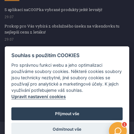
S aplikací naCOOPka vybrané produkty ještě levněji!
29.07
Prokop pro Vás vybírá z obslužného úseku na víkendovku tu
nejlepší cenu z letáku!
29.07
Prokop pro Vás vybírá z obslužného úseku na víkendovku tu
nejlepší cenu z letáku!
Souhlas s použitím COOKIES
29.07
Pro správnou funkci webu a jeho optimalizaci
Kup špekáčky od Váhaly a vyhraj s naCOOPkou sekerku Fiskars
používáme soubory cookies. Některé cookies soubory
jsou technicky nezbytné, jiné soubory cookies se
29.07
používají pro analytické a marketingové účely. K jejich
Prokop pro Vás vybírá na víkendovku ty nejlepší ceny z letáku!
využívání potřebujeme váš souhlas.
29.07
Upravit nastavení cookies
Přijmout vše
Odmítnout vše
Copyright ©2026 Jednota, spotřební družstvo v Hodoníně