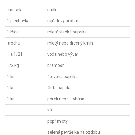
kousek
sádlo
1 plechovka
rajčatový protlak
1 lžíce
mletá sladká paprika
trochu
mletý nebo drcený kmín
1 a 1/2 l
voda nebo vývar
1/2 kg
brambor
1 ks
červená paprika
1 ks
žlutá paprika
1 ks
párek nebo klobása
sůl
pepř mletý
zelená petrželka na ozdobu