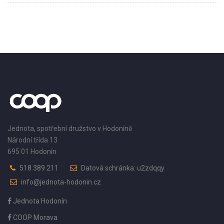
Jednota, spotřební družstvo v Hodoníně
Národní třída 13
695 01 Hodonín
518 389 211
Datová schránka: u2zdqqy
info@jednota-hodonin.cz
Jednota Hodonín
COOP Morava