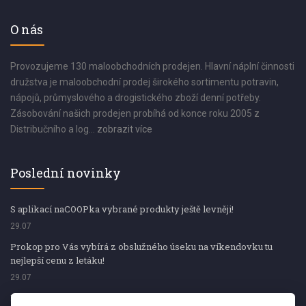
O nás
Provozujeme 130 maloobchodních prodejen. Hlavní náplní činnosti
družstva je maloobchodní prodej širokého sortimentu potravin,
nápojů, průmyslového a drogistického zboží denní potřeby.
Zásobování našich prodejen probíhá od konce roku 2005 z
Distribučního a log...
zobrazit více
Poslední novinky
S aplikací naCOOPka vybrané produkty ještě levněji!
29.07
Prokop pro Vás vybírá z obslužného úseku na víkendovku tu
nejlepší cenu z letáku!
29.07
Prokop pro Vás vybírá z obslužného úseku na víkendovku tu