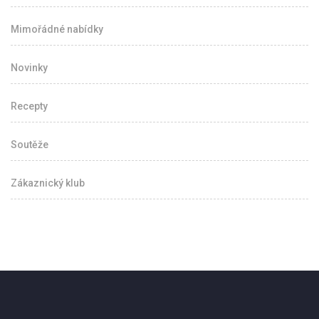
Mimořádné nabídky
Novinky
Recepty
Soutěže
Zákaznický klub