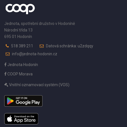
Jednota, spotřební družstvo v Hodoníně
Národní třída 13
695 01 Hodonín
518 389 211
Datová schránka: u2zdqqy
info@jednota-hodonin.cz
Jednota Hodonín
COOP Morava
Vnitřní oznamovací systém (VOS)