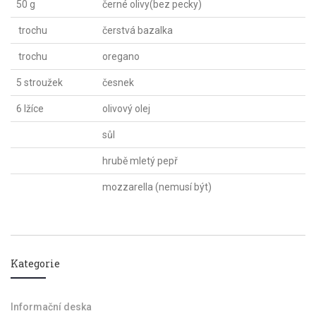
50 g
černé olivy(bez pecky)
trochu
čerstvá bazalka
trochu
oregano
5 stroužek
česnek
6 lžíce
olivový olej
sůl
hrubě mletý pepř
mozzarella (nemusí být)
Kategorie
Informační deska