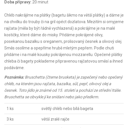
Doba přípravy:
20 minut
Chléb nakrájíme na plátky (bagetu šikmo na větší plátky) a dáme je
na chvilku do trouby či na gril opéct dozlatova. Mezitím si omyjeme
rajčata (měla by být řádně vychlazená) a pokrájíme je na malé
kostičky, které dáme do misky. Přidáme pokrájené olivy,
posekanou bazalku s oreganem, prolisovaný česnek a olivový olej.
Směs osolíme a opepříme hrubě mletým pepřem. Podle chuti
přidáme i na malé kousky pokrájenou mozzarellu. Opečené plátky
chleba či bagety poklademe připravenou rajčatovou směsí a ihned
podáváme.
Poznámka:
Bruschetta (čteme brusketa) je zapečený nebo opečený
chléb, na kterém jsou rajčata, bazalka, sůl, pepř, olivový olej a
česnek. Toto jídlo je známé od 15. století a pochází ze střední Itálie.
Bruschetta se obvykle jí ke snídani nebo jako předkrm.
1 ks
světlý chléb nebo bílá bageta
3 ks
větší zralé rajče