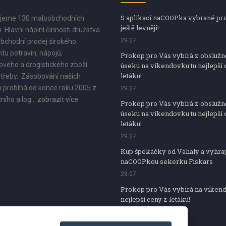
S aplikací naCOOPka vybrané pr
jeme 130 maloobchodních
ještě levněji!
. Hlavní náplní činnosti družstva
29.07
bchodní prodej širokého
tu potravin, nápojů,
Prokop pro Vás vybírá z obsluž
vého a drogistického zboží
úseku na víkendovku tu nejlepší 
letáku!
třeby. Zásobování našich
 probíhá od konce roku 2005 z
29.07
ního a log...
zobrazit více
Prokop pro Vás vybírá z obsluž
úseku na víkendovku tu nejlepší 
letáku!
29.07
Kup špekáčky od Váhaly a vyhraj
naCOOPkou sekerku Fiskars
29.07
Prokop pro Vás vybírá na víken
nejlepší ceny z letáku!
29.07