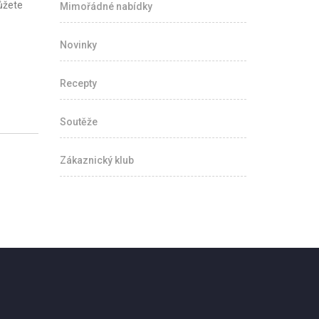
můžete
Mimořádné nabídky
Novinky
Recepty
Soutěže
Zákaznický klub