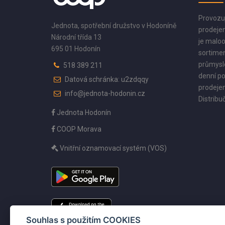
Provozu
Jednota, spotřební družstvo v Hodoníně
prodejen
Národní třída 13
je maloo
695 01 Hodonín
sortimen
průmyslo
518 389 211
denní po
Datová schránka: u2zdqqy
prodejen
info@jednota-hodonin.cz
Distribuč
Jednota Hodonín
COOP Morava
Vnitřní oznamovací systém (VOS)
Souhlas s použitím COOKIES