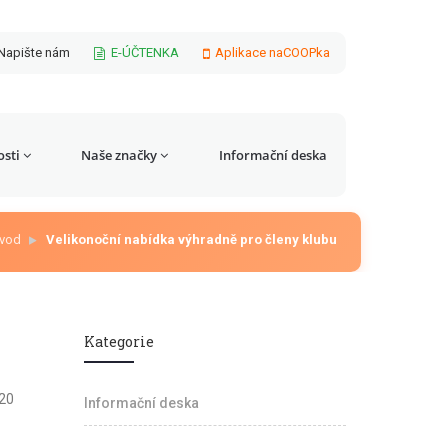
Napište nám
E-ÚČTENKA
Aplikace naCOOPka
sti
Naše značky
Informační deska
vod
Velikonoční nabídka výhradně pro členy klubu
Kategorie
120
Informační deska