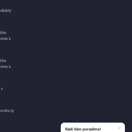
odukty
ného
cenu z
ného
cenu z
 s
dovku ty