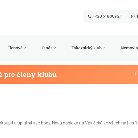
+420 518 389 211
Členové
O nás
Zákaznický klub
Nemovito
 pro členy klubu
Ú
akoupit a uplatnit své body. Nová nabídka na Vás čeká ve všech našich 