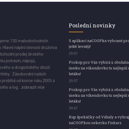
Poslední novinky
S aplikací naCOOPka vybrané pr
jeme 130 maloobchodních
ještě levněji!
. Hlavní náplní činnosti družstva
29.07
bchodní prodej širokého
tu potravin, nápojů,
Prokop pro Vás vybírá z obsluž
vého a drogistického zboží
úseku na víkendovku tu nejlepší 
letáku!
třeby. Zásobování našich
 probíhá od konce roku 2005 z
29.07
ního a log...
zobrazit více
Prokop pro Vás vybírá z obsluž
úseku na víkendovku tu nejlepší 
letáku!
29.07
Kup špekáčky od Váhaly a vyhraj
naCOOPkou sekerku Fiskars