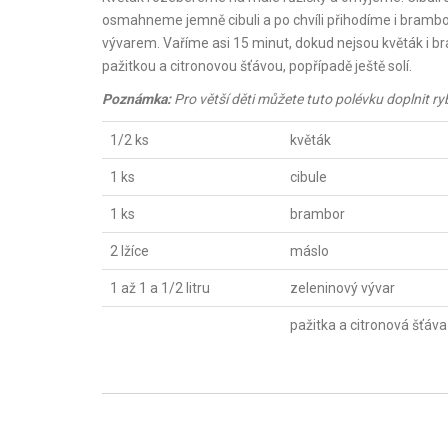
osmahneme jemně cibuli a po chvíli přihodíme i bram
vývarem. Vaříme asi 15 minut, dokud nejsou květák i
pažitkou a citronovou šťávou, popřípadě ještě solí.
Poznámka:
Pro větší děti můžete tuto polévku doplnit r
1/2 ks
květák
1 ks
cibule
1 ks
brambor
2 lžíce
máslo
1 až 1 a 1/2 litru
zeleninový vývar
pažitka a citronová šťáva 