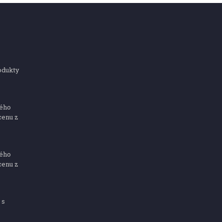
odukty
ného
cenu z
ného
cenu z
 s