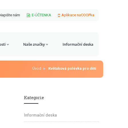
Napište nám
E-ÚČTENKA
Aplikace naCOOPka
sti
Naše značky
Informační deska
Úvod
Květáková polévka pro děti
Kategorie
Informační deska