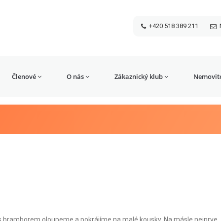
+420 518 389 211
Členové
O nás
Zákaznický klub
Nemovito
 s bramborem oloupeme a pokrájíme na malé kousky. Na másle nejprve