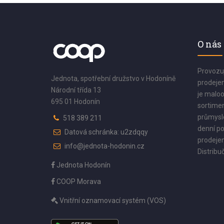
O nás
Provozu
Jednota, spotřební družstvo v Hodoníně
prodejen
Národní třída 13
je maloo
695 01 Hodonín
sortimen
průmyslo
518 389 211
denní po
Datová schránka: u2zdqqy
prodejen
info@jednota-hodonin.cz
Distribuč
Jednota Hodonín
COOP Morava
Vnitřní oznamovací systém (VOS)