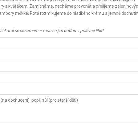
bory s květákem. Zamícháme, necháme provonět a přelijeme zeleninový
 brambory měkké. Poté rozmixujeme do hladkého krému a jemně dochut
ybičkami se sezamem – moc se jim budou v polévce líbit!
(na dochucení), popř. sůl (pro starší děti)