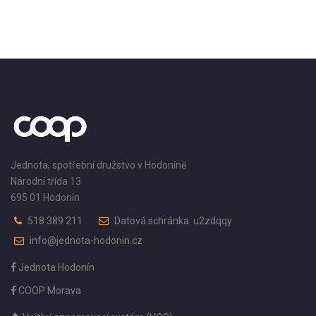
Jednota, spotřební družstvo v Hodoníně
Národní třída 13
695 01 Hodonín
518 389 211
Datová schránka: u2zdqqy
info@jednota-hodonin.cz
Jednota Hodonín
COOP Morava