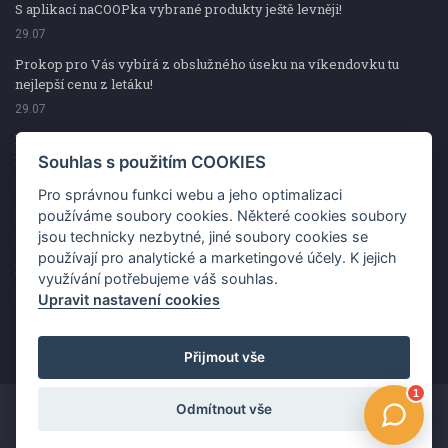
S aplikací naCOOPka vybrané produkty ještě levněji!
29.07
Prokop pro Vás vybírá z obslužného úseku na víkendovku tu
nejlepší cenu z letáku!
29.07
Prokop pro Vás vybírá z obslužného úseku na víkendovku tu
nejlepší cenu z letáku!
Souhlas s použitím COOKIES
29.07
Pro správnou funkci webu a jeho optimalizaci
Kup špekáčky od Váhaly a vyhraj s naCOOPkou sekerku Fiskars
používáme soubory cookies. Některé cookies soubory
jsou technicky nezbytné, jiné soubory cookies se
29.07
používají pro analytické a marketingové účely. K jejich
Prokop pro Vás vybírá na víkendovku ty nejlepší ceny z letáku!
využívání potřebujeme váš souhlas.
29.07
Upravit nastavení cookies
Přijmout vše
Odmítnout vše
Copyright ©2026 Jednota, spotřební družstvo v Hodoníně
Změnit souhlas s použitím COOKIES
Kontakt