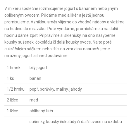
V mixéru společně rozmixujeme jogurt s banánem nebo jiným
oblíbeným ovocem. Přidáme med a likér a ještě jednou
promixujeme. Vzniklou směs vlijeme do vhodné nádoby a vložíme
na hodinu do mrazáku. Poté vyndáme, promícháme a na další
hodinu dáme zpět. Připravíme si skleničky, na dno nasypeme
kousky sušenek, čokoládu či další kousky ovoce. Na to poté
cukrářským sáčkem nebo lžíci na zmrzlinu naaranžujeme
mražený jogurt a ihned podáváme.
1 hrnek
bílý jogurt
1 ks
banán
1/2 hrnku
popř. borůvky, maliny, jahody
2 lžíce
med
1 lžíce
oblíbený likér
sušenky, kousky čokolády či další ovoce na ozdobu