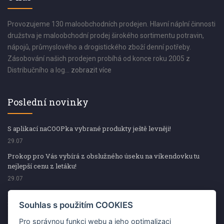
Provozujeme 130 maloobchodních prodejen. Hlavní náplní činnosti
družstva je maloobchodní prodej širokého sortimentu potravin,
nápojů, průmyslového a drogistického zboží denní potřeby.
Zásobování našich prodejen probíhá od konce roku 2005 z
Distribučního a log...
zobrazit více
Poslední novinky
S aplikací naCOOPka vybrané produkty ještě levněji!
29.07
Prokop pro Vás vybírá z obslužného úseku na víkendovku tu
nejlepší cenu z letáku!
29.07
Prokop pro Vás vybírá z obslužného úseku na víkendovku tu
nejlepší cenu z letáku!
Souhlas s použitím COOKIES
29.07
Pro správnou funkci webu a jeho optimalizaci