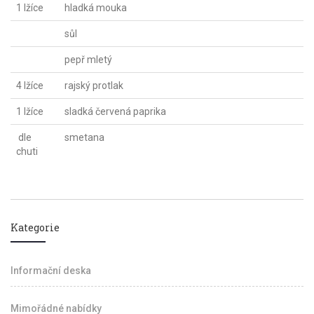
1 lžíce
hladká mouka
sůl
pepř mletý
4 lžíce
rajský protlak
1 lžíce
sladká červená paprika
dle
smetana
chuti
Kategorie
Informační deska
Mimořádné nabídky