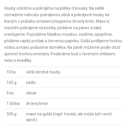
Houby očistíme a pokrájíme na plátky či kousky. Na sádle
osmažíme nahrubo pokrájenou cibuli a pokrájené houby, ke
kterým v průběhu smažení přisypeme drcený kmín. Maso si
mezitím pokrájíme na kostky, přidáme na pánev a také
orestujeme. Poprášíme hladkou moukou, osolíme, opepříme,
přidáme rajský protlak a červenou papriku. Guláš podlijeme horkou
vodou a maso podusíme doměkka. Na závěr můžeme podle chuti
zjemnit trochou smetany. Podáváme buď s čerstvým chlebem,
nebo s knedlíky.
10 ks
větší čerstvé houby
100 g
sádlo
5 ks
cibule
1 lžička
drcený kmín
500 g
maso na guláš (např. hovězí, ale může být i srnčí
apod.)