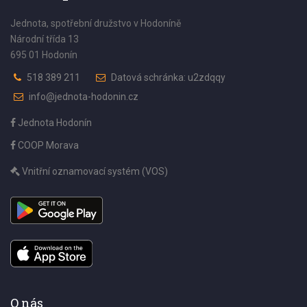
Jednota, spotřební družstvo v Hodoníně
Národní třída 13
695 01 Hodonín
518 389 211
Datová schránka: u2zdqqy
info@jednota-hodonin.cz
Jednota Hodonín
COOP Morava
Vnitřní oznamovací systém (VOS)
O nás