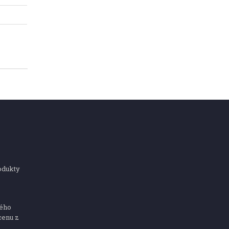
odukty
ného
cenu z