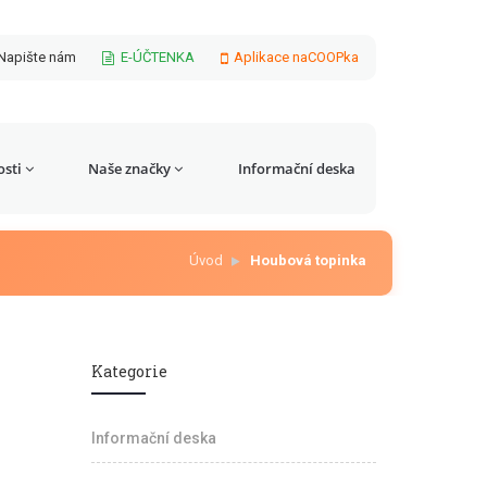
Napište nám
E-ÚČTENKA
Aplikace naCOOPka
sti
Naše značky
Informační deska
Úvod
Houbová topinka
Kategorie
Informační deska