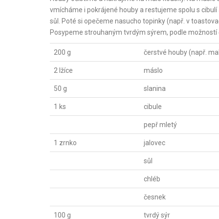
vmícháme i pokrájené houby a restujeme spolu s cibulí 
sůl. Poté si opečeme nasucho topinky (např. v toasto
Posypeme strouhaným tvrdým sýrem, podle možností
200 g
čerstvé houby (např. mal
2 lžíce
máslo
50 g
slanina
1 ks
cibule
pepř mletý
1 zrnko
jalovec
sůl
chléb
česnek
100 g
tvrdý sýr