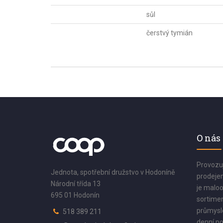
sůl
čerstvý tymián
O nás
Provozu
Jednota, spotřební družstvo v Hodoníně
prodejen
Národní třída 13
je maloo
695 01 Hodonín
sortimen
průmyslo
518 389 211
denní po