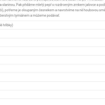
a slaninou. Pak přidáme mletý pepř s rozdrceným zrnkem jalovce a podle
vači), potřeme je oloupaným česnekem a navrstvíme na ně houbovou smě
 čerstvým tymiánem a můžeme podávat.
é hříbky)