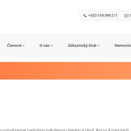
+420 518 389 211
Členové
O nás
Zákaznický klub
Nemovito
si osmahneme nadrobno pokrájenou slaninu a cibuli. Asi po 4 minutách