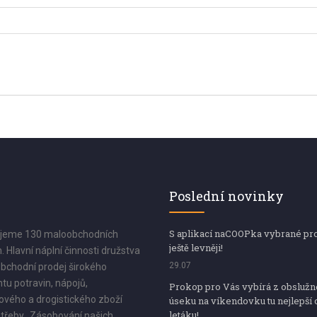
Poslední novinky
S aplikací naCOOPka vybrané pr
jeme 130 maloobchodních
ještě levněji!
. Hlavní náplní činnosti družstva
29.07
bchodní prodej širokého
tu potravin, nápojů,
Prokop pro Vás vybírá z obsluž
vého a drogistického zboží
úseku na víkendovku tu nejlepší 
letáku!
třeby. Zásobování našich