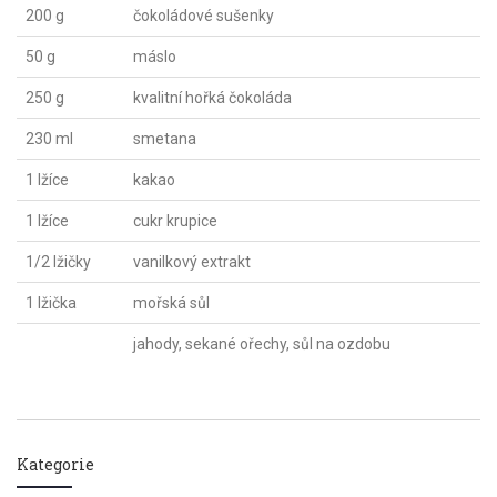
200 g
čokoládové sušenky
50 g
máslo
250 g
kvalitní hořká čokoláda
230 ml
smetana
1 lžíce
kakao
1 lžíce
cukr krupice
1/2 lžičky
vanilkový extrakt
1 lžička
mořská sůl
jahody, sekané ořechy, sůl na ozdobu
Kategorie