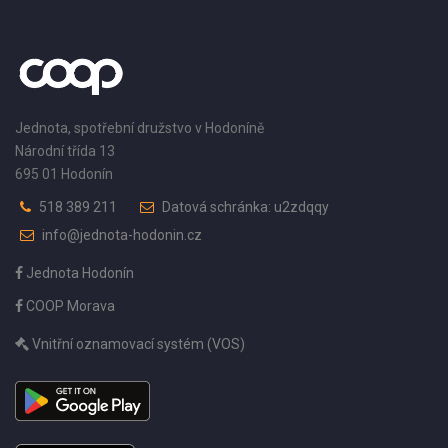
Jednota, spotřební družstvo v Hodoníně
Národní třída 13
695 01 Hodonín
518 389 211
Datová schránka: u2zdqqy
info@jednota-hodonin.cz
Jednota Hodonín
COOP Morava
Vnitřní oznamovací systém (VOS)