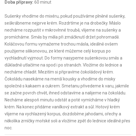
Doba přípravy:
60 minut
Sušenky vhodíme do mixéru, pokud používáme plněné sušenky,
seškrábneme nejprve krém. Rozdrtíme je na drobečky. Máslo
necháme rozpustit v mikrovlnné troubě, vlijeme na sušenky a
promícháme. Směs by měla při zmáčknutí držet pohromadě.
Koláčovou formu vymažeme trochou másla, ideálně ovšem
použijeme silikonovou, ze které můžeme celý korpus po
vychladnutí vyjmout. Do formy nasypeme sušenkovou směs a
důkladně utlačíme na spod i po stranách. Vložíme do lednice a
necháme chladit. Mezitím si připravíme čokoládový krém.
Čokoládu nasekáme na menší kousky a vhodíme do misky
společně s kakaem a cukrem. Smetanu přivedeme k varu, jakmile
se začne povrch chvět, ihned odstavíme a nalijeme na čokoládu.
Necháme alespoň minutu odstát a poté vymícháme v hladký
krém. Na konec přidáme vanilkový extrakt a sůl. Hotový krém
vlijeme na vychlazený korpus, dozdobíme jahodami, ořechy a
několika zrníčky mořské soli a vložíme zpět do lednice ideálně přes
noc.