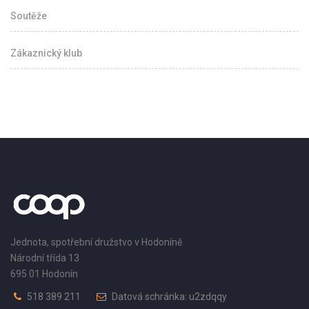
Soutěže
Zákaznický klub
Jednota, spotřební družstvo v Hodoníně
Národní třída 13
695 01 Hodonín
518 389 211
Datová schránka: u2zdqqy