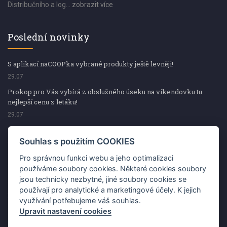
Distribučního a log...
zobrazit více
Poslední novinky
S aplikací naCOOPka vybrané produkty ještě levněji!
29.07
Prokop pro Vás vybírá z obslužného úseku na víkendovku tu
nejlepší cenu z letáku!
29.07
Prokop pro Vás vybírá z obslužného úseku na víkendovku tu
nejlepší cenu z letáku!
Souhlas s použitím COOKIES
29.07
Pro správnou funkci webu a jeho optimalizaci
Kup špekáčky od Váhaly a vyhraj s naCOOPkou sekerku Fiskars
používáme soubory cookies. Některé cookies soubory
jsou technicky nezbytné, jiné soubory cookies se
29.07
používají pro analytické a marketingové účely. K jejich
Prokop pro Vás vybírá na víkendovku ty nejlepší ceny z letáku!
využívání potřebujeme váš souhlas.
29.07
Upravit nastavení cookies