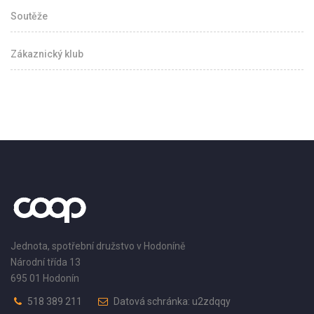
Soutěže
Zákaznický klub
Jednota, spotřební družstvo v Hodoníně
Národní třída 13
695 01 Hodonín
518 389 211
Datová schránka: u2zdqqy