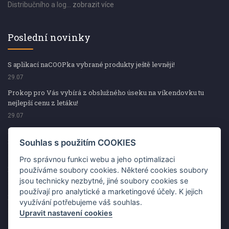
Distribučního a log...
zobrazit více
Poslední novinky
S aplikací naCOOPka vybrané produkty ještě levněji!
29.07
Prokop pro Vás vybírá z obslužného úseku na víkendovku tu
nejlepší cenu z letáku!
29.07
Prokop pro Vás vybírá z obslužného úseku na víkendovku tu
nejlepší cenu z letáku!
Souhlas s použitím COOKIES
29.07
Pro správnou funkci webu a jeho optimalizaci
Kup špekáčky od Váhaly a vyhraj s naCOOPkou sekerku Fiskars
používáme soubory cookies. Některé cookies soubory
jsou technicky nezbytné, jiné soubory cookies se
29.07
používají pro analytické a marketingové účely. K jejich
Prokop pro Vás vybírá na víkendovku ty nejlepší ceny z letáku!
využívání potřebujeme váš souhlas.
29.07
Upravit nastavení cookies