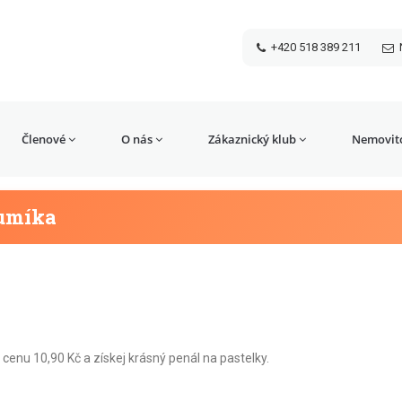
+420 518 389 211
Členové
O nás
Zákaznický klub
Nemovito
rumíka
cenu 10,90 Kč a získej krásný penál na pastelky.