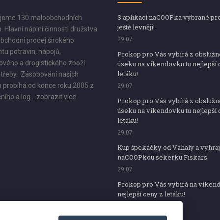
S aplikací naCOOPka vybrané pr
jeme 130 maloobchodních
ještě levněji!
. Hlavní náplní činnosti družstva
29.07
bchodní prodej širokého
tu potravin, nápojů,
Prokop pro Vás vybírá z obsluž
vého a drogistického zboží
úseku na víkendovku tu nejlepší 
letáku!
třeby. Zásobování našich
 probíhá od konce roku 2005 z
29.07
ního a log...
zobrazit více
Prokop pro Vás vybírá z obsluž
úseku na víkendovku tu nejlepší 
letáku!
29.07
Kup špekáčky od Váhaly a vyhraj
naCOOPkou sekerku Fiskars
29.07
Prokop pro Vás vybírá na víken
nejlepší ceny z letáku!
29.07