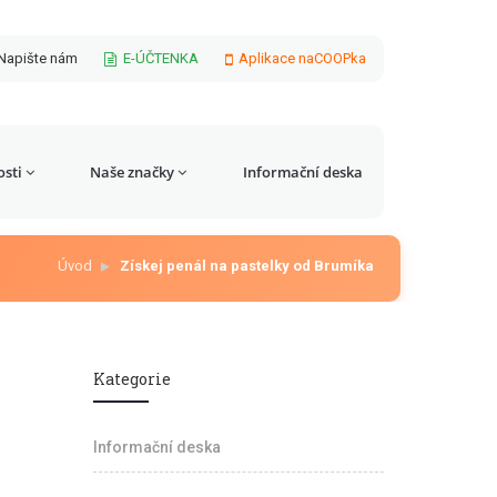
Napište nám
E-ÚČTENKA
Aplikace naCOOPka
sti
Naše značky
Informační deska
Úvod
Získej penál na pastelky od Brumíka
Kategorie
Informační deska