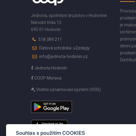
Provozu
Jednota, spotřební družstvo v Hodoníně
prodejen
Národní třída 13
je maloo
695 01 Hodonín
sortimen
průmyslo
518 389 211
denní po
Datová schránka: u2zdqqy
prodejen
info@jednota-hodonin.cz
Distribuč
Jednota Hodonín
COOP Morava
Vnitřní oznamovací systém (VOS)
Souhlas s použitím COOKIES