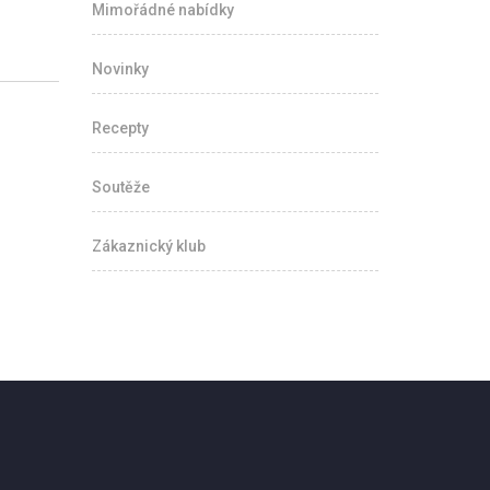
Mimořádné nabídky
Novinky
Recepty
Soutěže
Zákaznický klub