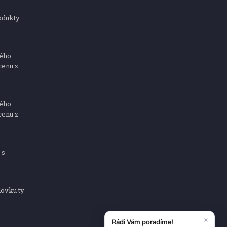
odukty
ného
cenu z
ného
cenu z
 s
dovku ty