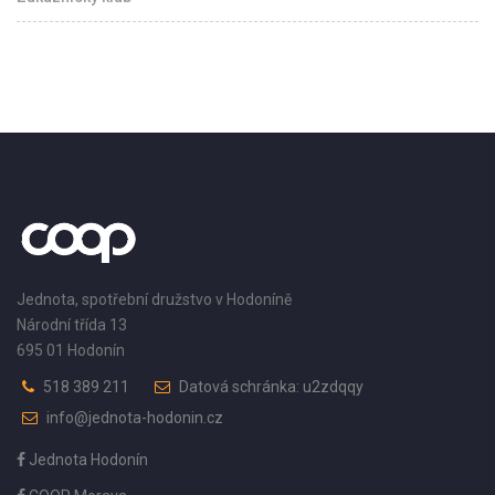
Jednota, spotřební družstvo v Hodoníně
Národní třída 13
695 01 Hodonín
518 389 211
Datová schránka: u2zdqqy
info@jednota-hodonin.cz
Jednota Hodonín