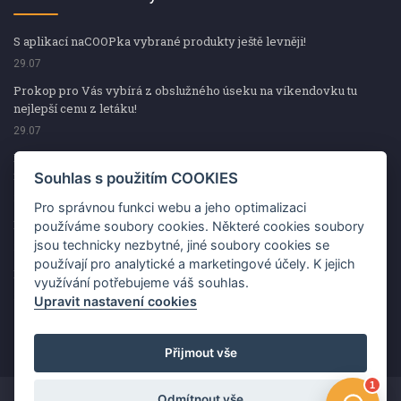
S aplikací naCOOPka vybrané produkty ještě levněji!
29.07
Prokop pro Vás vybírá z obslužného úseku na víkendovku tu
nejlepší cenu z letáku!
29.07
Prokop pro Vás vybírá z obslužného úseku na víkendovku tu
nejlepší cenu z letáku!
Souhlas s použitím COOKIES
29.07
Pro správnou funkci webu a jeho optimalizaci
Kup špekáčky od Váhaly a vyhraj s naCOOPkou sekerku Fiskars
používáme soubory cookies. Některé cookies soubory
jsou technicky nezbytné, jiné soubory cookies se
29.07
používají pro analytické a marketingové účely. K jejich
Prokop pro Vás vybírá na víkendovku ty nejlepší ceny z letáku!
využívání potřebujeme váš souhlas.
29.07
Upravit nastavení cookies
Přijmout vše
Odmítnout vše