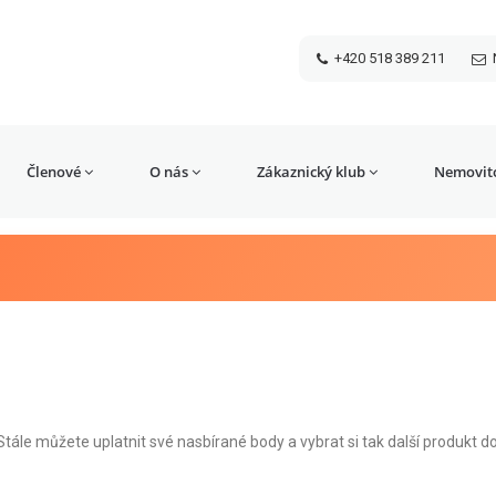
+420 518 389 211
Členové
O nás
Zákaznický klub
Nemovito
tále můžete uplatnit své nasbírané body a vybrat si tak další produkt d