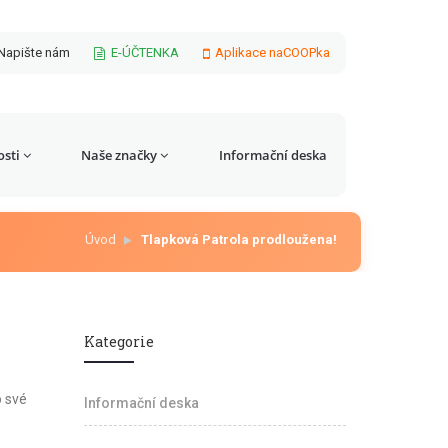
Napište nám
E-ÚČTENKA
Aplikace naCOOPka
sti
Naše značky
Informační deska
Úvod
Tlapková Patrola prodloužena!
Kategorie
o své
Informační deska