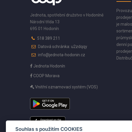
Provozu
Jednota, spotřební družstvo v Hodoníně
prodejen
Národní třída 13
je maloo
695 01 Hodonín
sortimen
průmyslo
518 389 211
denní po
Datová schránka: u2zdqqy
prodejen
info@jednota-hodonin.cz
Distribuč
Jednota Hodonín
COOP Morava
Vnitřní oznamovací systém (VOS)
Souhlas s použitím COOKIES