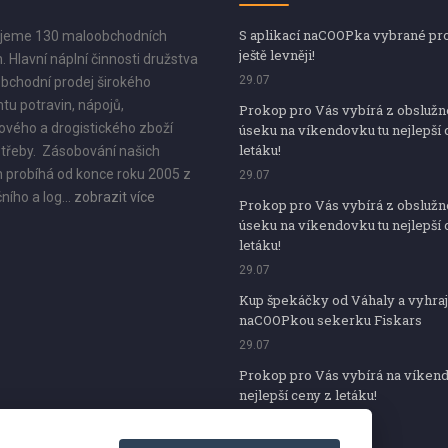
S aplikací naCOOPka vybrané pr
jeme 130 maloobchodních
ještě levněji!
. Hlavní náplní činnosti družstva
29.07
bchodní prodej širokého
tu potravin, nápojů,
Prokop pro Vás vybírá z obsluž
vého a drogistického zboží
úseku na víkendovku tu nejlepší 
letáku!
třeby. Zásobování našich
 probíhá od konce roku 2005 z
29.07
ního a log...
zobrazit více
Prokop pro Vás vybírá z obsluž
úseku na víkendovku tu nejlepší 
letáku!
29.07
Kup špekáčky od Váhaly a vyhraj
naCOOPkou sekerku Fiskars
29.07
Prokop pro Vás vybírá na víken
nejlepší ceny z letáku!
29.07