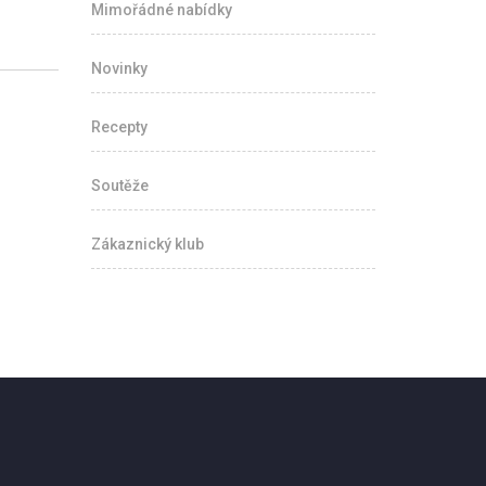
Mimořádné nabídky
Novinky
Recepty
Soutěže
Zákaznický klub