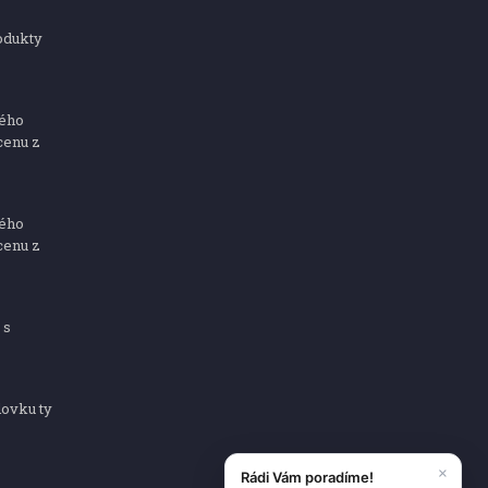
odukty
ného
cenu z
ného
cenu z
 s
dovku ty