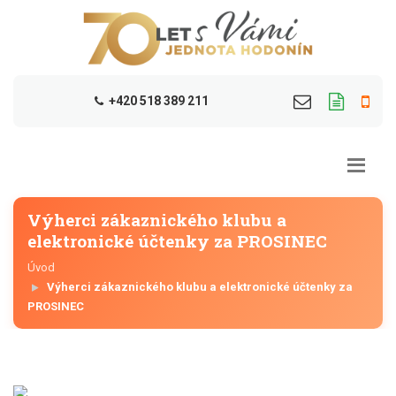
+420 518 389 211
Výherci zákaznického klubu a
elektronické účtenky za PROSINEC
Úvod
Výherci zákaznického klubu a elektronické účtenky za
PROSINEC