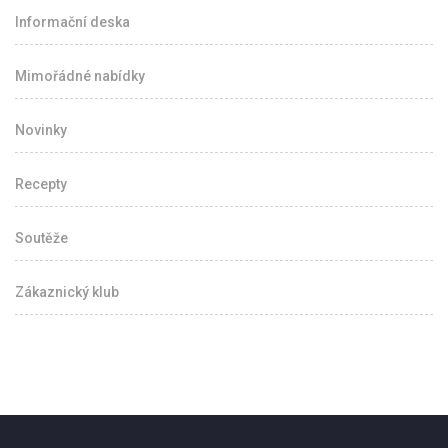
Informační deska
Mimořádné nabídky
Novinky
Recepty
Soutěže
Zákaznický klub