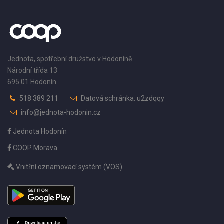
Jednota, spotřební družstvo v Hodoníně
Národní třída 13
695 01 Hodonín
518 389 211
Datová schránka: u2zdqqy
info@jednota-hodonin.cz
Jednota Hodonín
COOP Morava
Vnitřní oznamovací systém (VOS)