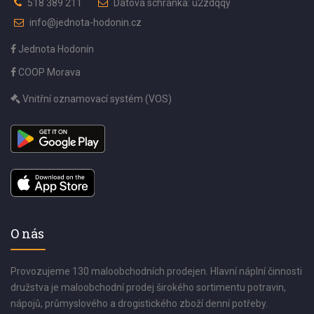
518 389 211
Datová schránka: u2zdqqy
info@jednota-hodonin.cz
Jednota Hodonín
COOP Morava
Vnitřní oznamovací systém (VOS)
O nás
Provozujeme 130 maloobchodních prodejen. Hlavní náplní činnosti
družstva je maloobchodní prodej širokého sortimentu potravin,
nápojů, průmyslového a drogistického zboží denní potřeby.