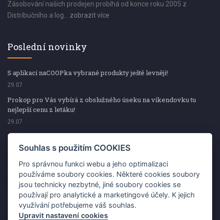
Zásobování našich prodejen probíhá od konce roku 2005 z
Distribučního a log...
zobrazit více
Poslední novinky
S aplikací naCOOPka vybrané produkty ještě levněji!
29.07
Prokop pro Vás vybírá z obslužného úseku na víkendovku tu
nejlepší cenu z letáku!
29.07
Prokop pro Vás vybírá z obslužného úseku na víkendovku tu
nejlepší cenu z letáku!
Souhlas s použitím COOKIES
29.07
Pro správnou funkci webu a jeho optimalizaci
Kup špekáčky od Váhaly a vyhraj s naCOOPkou sekerku Fiskars
používáme soubory cookies. Některé cookies soubory
jsou technicky nezbytné, jiné soubory cookies se
29.07
používají pro analytické a marketingové účely. K jejich
Prokop pro Vás vybírá na víkendovku ty nejlepší ceny z letáku!
využívání potřebujeme váš souhlas.
29.07
Upravit nastavení cookies