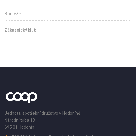
Soutěže
Zákaznický klub
Jednota, spotřební družstvo v Hodoníně
Národní třída 13
695 01 Hodonín