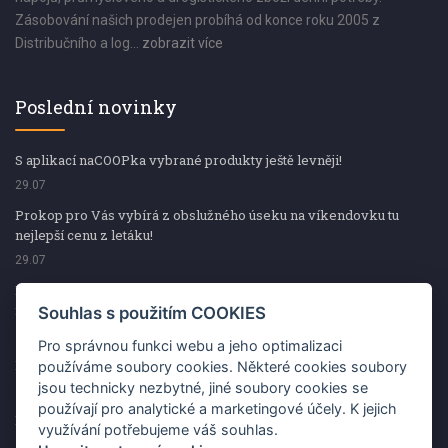
Zásobování našich prodejen probíhá od konce roku 2005 z
Distribučního a log...
zobrazit více
Poslední novinky
S aplikací naCOOPka vybrané produkty ještě levněji!
29.07
Prokop pro Vás vybírá z obslužného úseku na víkendovku tu
nejlepší cenu z letáku!
29.07
Prokop pro Vás vybírá z obslužného úseku na víkendovku tu
nejlepší cenu z letáku!
Souhlas s použitím COOKIES
29.07
Pro správnou funkci webu a jeho optimalizaci
Kup špekáčky od Váhaly a vyhraj s naCOOPkou sekerku Fiskars
používáme soubory cookies. Některé cookies soubory
jsou technicky nezbytné, jiné soubory cookies se
29.07
používají pro analytické a marketingové účely. K jejich
Prokop pro Vás vybírá na víkendovku ty nejlepší ceny z letáku!
využívání potřebujeme váš souhlas.
29.07