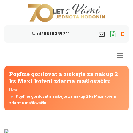
+420 518 389 211
Pojďme gorilovat a získejte za nákup 2
ks Maxi koření zdarma mašlovačku
Úvod
Pojďme gorilovat a získejte za nákup 2 ks Maxi koření
zdarma mašlovačku