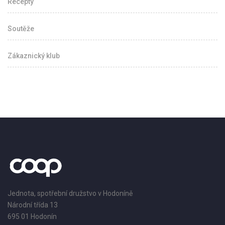
Recepty
Soutěže
Zákaznický klub
Jednota, spotřební družstvo v Hodoníně
Národní třída 13
695 01 Hodonín