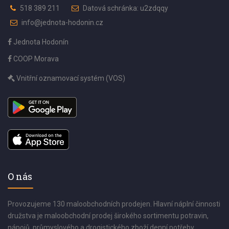
518 389 211
Datová schránka: u2zdqqy
info@jednota-hodonin.cz
Jednota Hodonín
COOP Morava
Vnitřní oznamovací systém (VOS)
O nás
Provozujeme 130 maloobchodních prodejen. Hlavní náplní činnosti
družstva je maloobchodní prodej širokého sortimentu potravin,
nápojů, průmyslového a drogistického zboží denní potřeby.